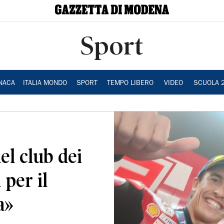
Sport
NACA
ITALIA MONDO
SPORT
TEMPO LIBERO
VIDEO
SCUOLA 
l club dei
 per il
a»