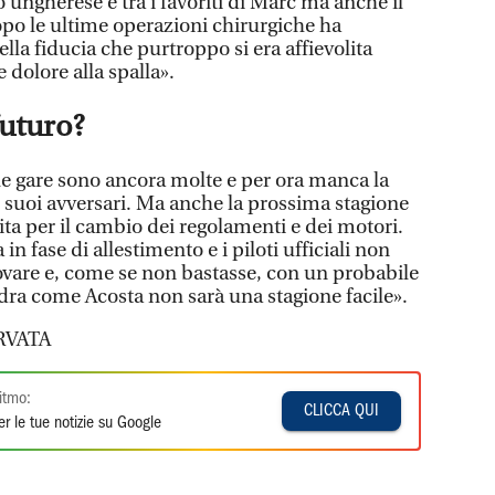
o ungherese è tra i favoriti di Marc ma anche il
opo le ultime operazioni chirurgiche ha
la fiducia che purtroppo si era affievolita
 dolore alla spalla».
futuro?
le gare sono ancora molte e per ora manca la
ei suoi avversari. Ma anche la prossima stagione
ta per il cambio dei regolamenti e dei motori.
n fase di allestimento e i piloti ufficiali non
vare e, come se non bastasse, con un probabile
ra come Acosta non sarà una stagione facile».
RVATA
itmo:
CLICCA QUI
r le tue notizie su Google