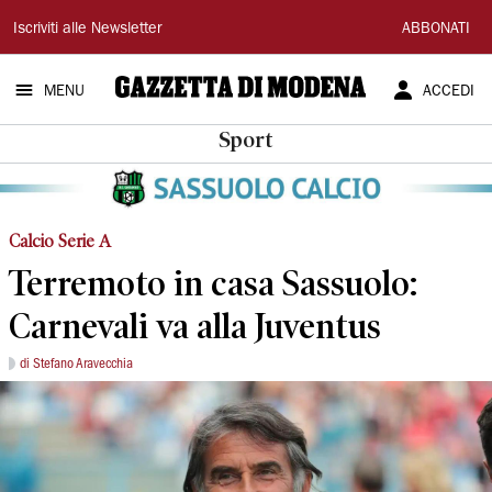
Gazzetta
Iscriviti alle Newsletter
ABBONATI
di
MENU
ACCEDI
Modena
Sport
Calcio Serie A
Terremoto in casa Sassuolo:
Carnevali va alla Juventus
di Stefano Aravecchia