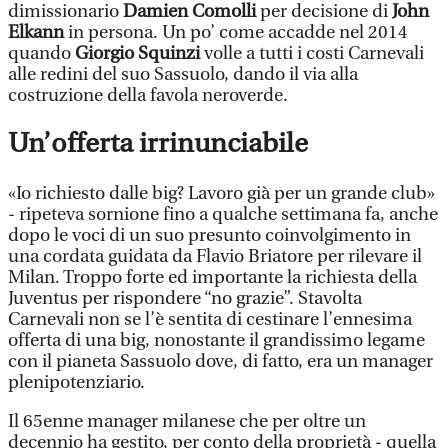
dimissionario
Damien Comolli
per decisione di
John
Elkann
in persona. Un po’ come accadde nel 2014
quando
Giorgio Squinzi
volle a tutti i costi Carnevali
alle redini del suo Sassuolo, dando il via alla
costruzione della favola neroverde.
Un’offerta irrinunciabile
«Io richiesto dalle big? Lavoro già per un grande club»
- ripeteva sornione fino a qualche settimana fa, anche
dopo le voci di un suo presunto coinvolgimento in
una cordata guidata da Flavio Briatore per rilevare il
Milan. Troppo forte ed importante la richiesta della
Juventus per rispondere “no grazie”. Stavolta
Carnevali non se l’è sentita di cestinare l’ennesima
offerta di una big, nonostante il grandissimo legame
con il pianeta Sassuolo dove, di fatto, era un manager
plenipotenziario.
Il 65enne manager milanese che per oltre un
decennio ha gestito, per conto della proprietà - quella