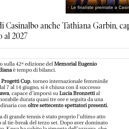
◗
Le finaliste premiate a Casi
i Casinalbo anche Tathiana Garbin, cap
o al 2027
o sulla 42ª edizione del
Memorial Eugenio
idiana
è tempo di bilanci.
 Progetti Cup
, torneo internazionale femminile
l 7 al 14 giugno, si è chiusa con il successo
Kawa
, capace d’imporsi su
Lucia Bronzetti
al
orabile durata quasi tre ore e seguita da una
rdinaria con
oltre settecento spettatori presenti
.
 di grande tennis è stato proprio l’ultimo atto
o al tie-break del terzo set. Dopo aver dominato
ro, Kawa ha subito la rimonta dell’azzurra, che