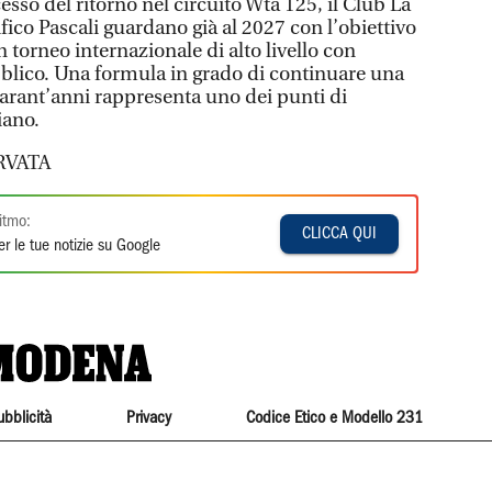
esso del ritorno nel circuito Wta 125, il Club La
ico Pascali guardano già al 2027 con l’obiettivo
n torneo internazionale di alto livello con
ubblico. Una formula in grado di continuare una
uarant’anni rappresenta uno dei punti di
iano.
RVATA
itmo:
CLICCA QUI
r le tue notizie su Google
ubblicità
Privacy
Codice Etico e Modello 231