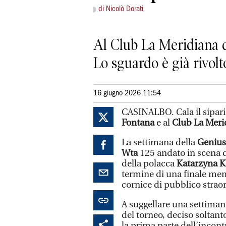
di Nicolò Dorati
Al Club La Meridiana d
Lo sguardo è già rivolt
16 giugno 2026 11:54
CASINALBO. Cala il sipari
Fontana
e al
Club La Mer
La settimana della
Genius
Wta
125 andato in scena da
della polacca
Katarzyna 
termine di una finale mem
cornice di pubblico strao
A suggellare una settimana
del torneo, deciso soltant
la prima parte dell’incont