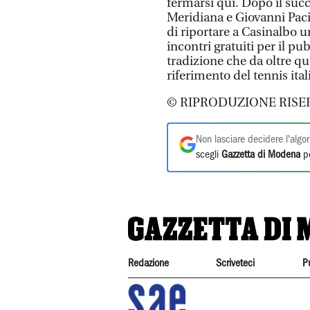
fermarsi qui. Dopo il succ
Meridiana e Giovanni Pacif
di riportare a Casinalbo u
incontri gratuiti per il p
tradizione che da oltre q
riferimento del tennis ital
© RIPRODUZIONE RISE
Non lasciare decidere l'algor
scegli
Gazzetta di Modena
pe
Redazione
Scriveteci
P