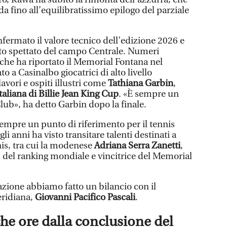
da fino all’equilibratissimo epilogo del parziale
fermato il valore tecnico dell’edizione 2026 e
ento spettato del campo Centrale. Numeri
che ha riportato il Memorial Fontana nel
o a Casinalbo giocatrici di alto livello
lavori e ospiti illustri come
Tathiana Garbin
,
taliana di Billie Jean King Cup
. «È sempre un
lub», ha detto Garbin dopo la finale.
sempre un punto di riferimento per il tennis
gli anni ha visto transitare talenti destinati a
nis, tra cui la modenese
Adriana Serra Zanetti
,
8 del ranking mondiale e vincitrice del Memorial
azione abbiamo fatto un bilancio con il
eridiana,
Giovanni Pacifico Pascali
.
che ore dalla conclusione del