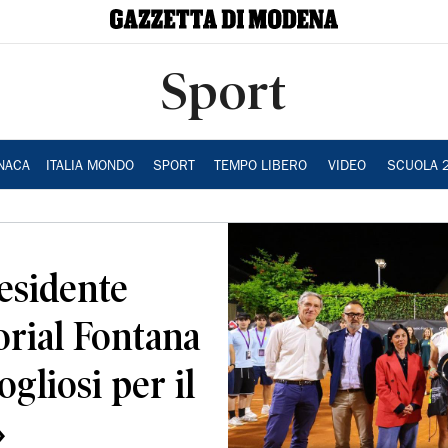
Sport
NACA
ITALIA MONDO
SPORT
TEMPO LIBERO
VIDEO
SCUOLA 
residente
orial Fontana
ogliosi per il
»