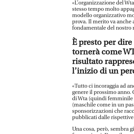
«L’organizzazione del Wta
stesso tempo molto appag
modello organizzativo mol
prova. Il merito va anche
fondamentale del nostro n
È presto per dir
tornerà come WT
risultato rappres
l’inizio di un p
«Tutto ci incoraggia ad an
genere il prossimo anno. C
di Wta (quindi femminile
(maschile come in un pass
sponsorizzazioni che racc
pubblicati dalle rispettiv
Una cosa, però, sembra gi