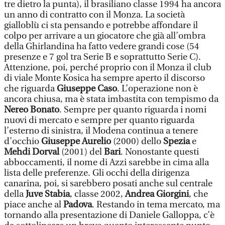
tre dietro la punta), il brasiliano classe 1994 ha ancora
un anno di contratto con il Monza. La società
gialloblù ci sta pensando e potrebbe affondare il
colpo per arrivare a un giocatore che già all’ombra
della Ghirlandina ha fatto vedere grandi cose (54
presenze e 7 gol tra Serie B e soprattutto Serie C).
Attenzione, poi, perché proprio con il Monza il club
di viale Monte Kosica ha sempre aperto il discorso
che riguarda
Giuseppe Caso
. L’operazione non è
ancora chiusa, ma è stata imbastita con tempismo da
Nereo Bonato
. Sempre per quanto riguarda i nomi
nuovi di mercato e sempre per quanto riguarda
l’esterno di sinistra, il Modena continua a tenere
d’occhio
Giuseppe Aurelio
(2000) dello
Spezia
e
Mehdi Dorval
(2001) del
Bari
. Nonostante questi
abboccamenti, il nome di Azzi sarebbe in cima alla
lista delle preferenze. Gli occhi della dirigenza
canarina, poi, si sarebbero posati anche sul centrale
della
Juve Stabia
, classe 2002,
Andrea Giorgini
, che
piace anche al
Padova
. Restando in tema mercato, ma
tornando alla presentazione di Daniele Galloppa, c’è