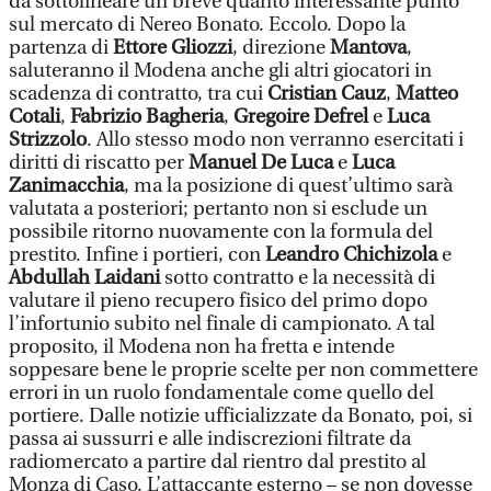
da sottolineare un breve quanto interessante punto
sul mercato di Nereo Bonato. Eccolo. Dopo la
partenza di
Ettore Gliozzi
, direzione
Mantova
,
saluteranno il Modena anche gli altri giocatori in
scadenza di contratto, tra cui
Cristian Cauz
,
Matteo
Cotali
,
Fabrizio Bagheria
,
Gregoire Defrel
e
Luca
Strizzolo
. Allo stesso modo non verranno esercitati i
diritti di riscatto per
Manuel De Luca
e
Luca
Zanimacchia
, ma la posizione di quest’ultimo sarà
valutata a posteriori; pertanto non si esclude un
possibile ritorno nuovamente con la formula del
prestito. Infine i portieri, con
Leandro Chichizola
e
Abdullah Laidani
sotto contratto e la necessità di
valutare il pieno recupero fisico del primo dopo
l’infortunio subito nel finale di campionato. A tal
proposito, il Modena non ha fretta e intende
soppesare bene le proprie scelte per non commettere
errori in un ruolo fondamentale come quello del
portiere. Dalle notizie ufficializzate da Bonato, poi, si
passa ai sussurri e alle indiscrezioni filtrate da
radiomercato a partire dal rientro dal prestito al
Monza di Caso. L’attaccante esterno – se non dovesse