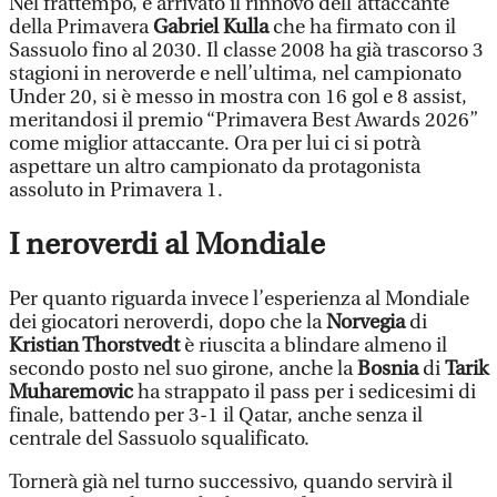
Nel frattempo, è arrivato il rinnovo dell’attaccante
della Primavera
Gabriel Kulla
che ha firmato con il
Sassuolo fino al 2030. Il classe 2008 ha già trascorso 3
stagioni in neroverde e nell’ultima, nel campionato
Under 20, si è messo in mostra con 16 gol e 8 assist,
meritandosi il premio “Primavera Best Awards 2026”
come miglior attaccante. Ora per lui ci si potrà
aspettare un altro campionato da protagonista
assoluto in Primavera 1.
I neroverdi al Mondiale
Per quanto riguarda invece l’esperienza al Mondiale
dei giocatori neroverdi, dopo che la
Norvegia
di
Kristian Thorstvedt
è riuscita a blindare almeno il
secondo posto nel suo girone, anche la
Bosnia
di
Tarik
Muharemovic
ha strappato il pass per i sedicesimi di
finale, battendo per 3-1 il Qatar, anche senza il
centrale del Sassuolo squalificato.
Tornerà già nel turno successivo, quando servirà il