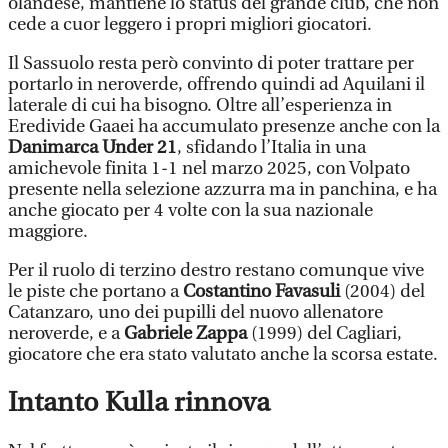
olandese, mantiene lo status del grande club, che non
cede a cuor leggero i propri migliori giocatori.
Il Sassuolo resta però convinto di poter trattare per
portarlo in neroverde, offrendo quindi ad Aquilani il
laterale di cui ha bisogno. Oltre all’esperienza in
Eredivide Gaaei ha accumulato presenze anche con la
Danimarca Under 21
, sfidando l’Italia in una
amichevole finita 1-1 nel marzo 2025, con Volpato
presente nella selezione azzurra ma in panchina, e ha
anche giocato per 4 volte con la sua nazionale
maggiore.
Per il ruolo di terzino destro restano comunque vive
le piste che portano a
Costantino Favasuli
(2004) del
Catanzaro, uno dei pupilli del nuovo allenatore
neroverde, e a
Gabriele Zappa
(1999) del Cagliari,
giocatore che era stato valutato anche la scorsa estate.
Intanto Kulla rinnova