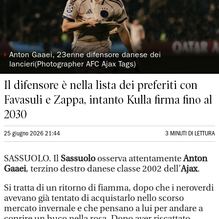
◗
Anton Gaaei, 23enne difensore danese dei
lancieri(Photographer AFC Ajax Tags)
Il difensore è nella lista dei preferiti con
Favasuli e Zappa, intanto Kulla firma fino al
2030
25 giugno 2026 21:44
3 MINUTI DI LETTURA
SASSUOLO. Il
Sassuolo
osserva attentamente
Anton
Gaaei
, terzino destro danese classe 2002 dell’
Ajax
.
Si tratta di un ritorno di fiamma, dopo che i neroverdi
avevano già tentato di acquistarlo nello scorso
mercato invernale e che pensano a lui per andare a
coprire un buco nella rosa. Dopo aver riscattato