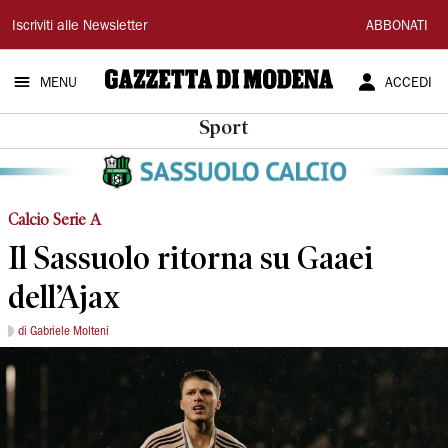
Gazzetta
Iscriviti alle Newsletter
ABBONATI
di
MENU
ACCEDI
Modena
Sport
Calcio Serie A
Il Sassuolo ritorna su Gaaei
dell’Ajax
di Gabriele Molteni