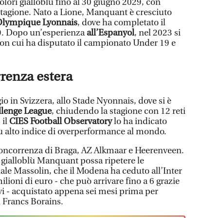
 colori gialloblù fino al 30 giugno 2029, con
stagione. Nato a Lione, Manquant è cresciuto
Olympique Lyonnais
, dove ha completato il
19. Dopo un’esperienza
all’Espanyol
, nel 2023 si
con cui ha disputato il campionato Under 19 e
rrenza estera
io in Svizzera, allo Stade Nyonnais, dove si è
llenge League
, chiudendo la stagione con 12 reti
 il
CIES Football Observatory
lo ha indicato
ù alto indice di overperformance al mondo.
oncorrenza di Braga, AZ Alkmaar e Heerenveen.
a gialloblù Manquant possa ripetere le
ale Massolin, che il Modena ha ceduto all’Inter
ilioni di euro - che può arrivare fino a 6 grazie
tivi - acquistato appena sei mesi prima per
l Francs Borains.