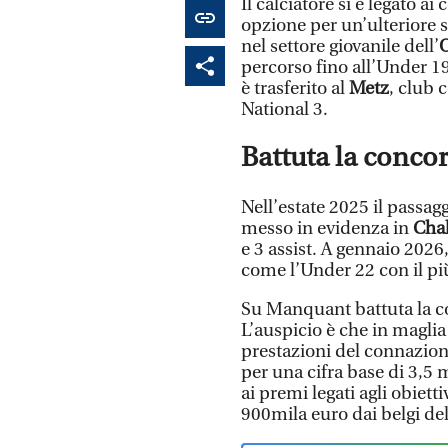
Il calciatore si è legato ai
opzione per un’ulteriore 
nel settore giovanile dell’
percorso fino all’Under 
è trasferito al
Metz
, club 
National 3.
Battuta la conco
Nell’estate 2025 il passagg
messo in evidenza in
Cha
e 3 assist. A gennaio 2026,
come l’Under 22 con il pi
Su Manquant battuta la c
L’auspicio è che in magli
prestazioni del connazion
per una cifra base di 3,5 m
ai premi legati agli obiet
900mila euro dai belgi de