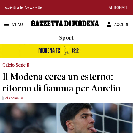
Gazzetta
Iscriviti alle Newsletter
ABBONATI
di
MENU
ACCEDI
Modena
Sport
Calcio Serie B
Il Modena cerca un esterno:
ritorno di fiamma per Aurelio
di Andrea Lolli