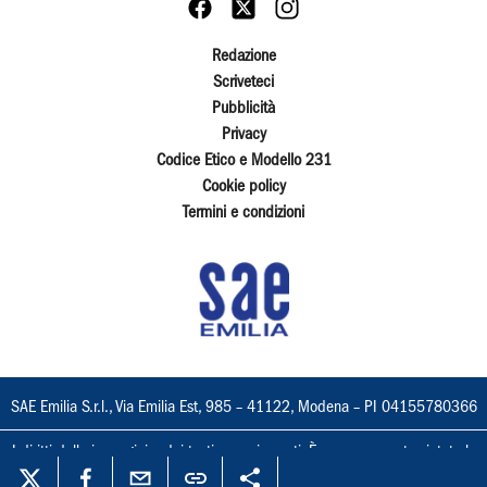
Redazione
Scriveteci
Pubblicità
Privacy
Codice Etico e Modello 231
Cookie policy
Termini e condizioni
SAE Emilia S.r.l., Via Emilia Est, 985 – 41122, Modena – PI 04155780366
I diritti delle immagini e dei testi sono riservati. È espressamente vietata la
loro riproduzione con qualsiasi mezzo e l'adattamento totale o parziale.