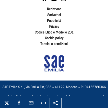
Redazione
Scriveteci
Pubblicità
Privacy
Codice Etico e Modello 231
Cookie policy
Termini e condizioni
SAE Emilia S.r.l., Via Emilia Est, 985 – 41122, Modena – PI 04155780366
I diritti delle immagini e dei testi sono riservati. È espressamente vietata la
loro riproduzione con qualsiasi mezzo e l'adattamento totale o parziale.