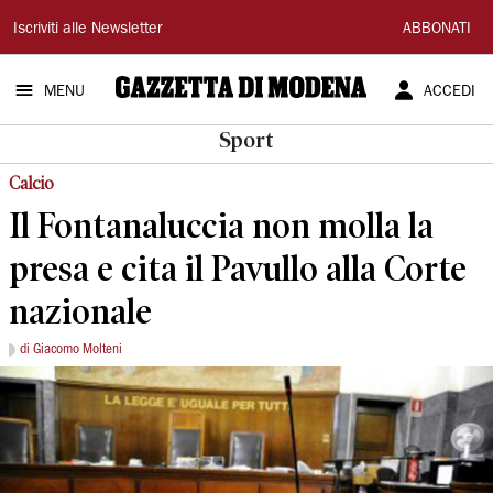
Gazzetta
Iscriviti alle Newsletter
ABBONATI
di
MENU
ACCEDI
Modena
Sport
Calcio
Il Fontanaluccia non molla la
presa e cita il Pavullo alla Corte
nazionale
di Giacomo Molteni