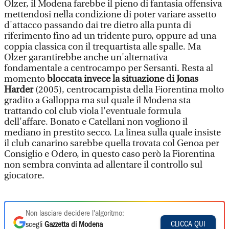
Olzer, il Modena farebbe il pieno di fantasia offensiva
mettendosi nella condizione di poter variare assetto
d'attacco passando dai tre dietro alla punta di
riferimento fino ad un tridente puro, oppure ad una
coppia classica con il trequartista alle spalle. Ma
Olzer garantirebbe anche un'alternativa
fondamentale a centrocampo per Sersanti. Resta al
momento
bloccata invece la situazione di Jonas
Harder
(2005), centrocampista della Fiorentina molto
gradito a Galloppa ma sul quale il Modena sta
trattando col club viola l'eventuale formula
dell'affare. Bonato e Catellani non vogliono il
mediano in prestito secco. La linea sulla quale insiste
il club canarino sarebbe quella trovata col Genoa per
Consiglio e Odero, in questo caso però la Fiorentina
non sembra convinta ad allentare il controllo sul
giocatore.
Non lasciare decidere l'algoritmo:
CLICCA QUI
scegli
Gazzetta di Modena