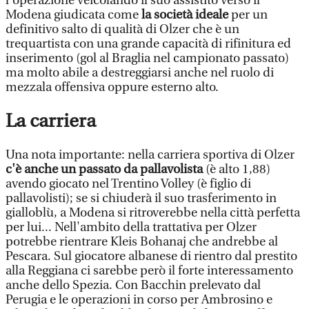
l'operazione veicolando il suo assistito verso il
Modena giudicata come
la società ideale
per un
definitivo salto di qualità di Olzer che è un
trequartista con una grande capacità di rifinitura ed
inserimento (gol al Braglia nel campionato passato)
ma molto abile a destreggiarsi anche nel ruolo di
mezzala offensiva oppure esterno alto.
La carriera
Una nota importante: nella carriera sportiva di Olzer
c'è anche un passato da pallavolista
(è alto 1,88)
avendo giocato nel Trentino Volley (è figlio di
pallavolisti); se si chiuderà il suo trasferimento in
gialloblù, a Modena si ritroverebbe nella città perfetta
per lui... Nell'ambito della trattativa per Olzer
potrebbe rientrare Kleis Bohanaj che andrebbe al
Pescara. Sul giocatore albanese di rientro dal prestito
alla Reggiana ci sarebbe però il forte interessamento
anche dello Spezia. Con Bacchin prelevato dal
Perugia e le operazioni in corso per Ambrosino e