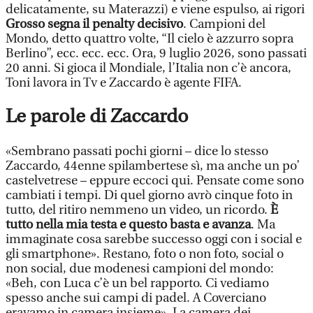
delicatamente, su Materazzi) e viene espulso, ai rigori
Grosso segna il penalty decisivo
. Campioni del
Mondo, detto quattro volte, “Il cielo è azzurro sopra
Berlino”, ecc. ecc. ecc. Ora, 9 luglio 2026, sono passati
20 anni. Si gioca il Mondiale, l’Italia non c’è ancora,
Toni lavora in Tv e Zaccardo è agente FIFA.
Le parole di Zaccardo
«Sembrano passati pochi giorni – dice lo stesso
Zaccardo, 44enne spilambertese sì, ma anche un po’
castelvetrese – eppure eccoci qui. Pensate come sono
cambiati i tempi. Di quel giorno avrò cinque foto in
tutto, del ritiro nemmeno un video, un ricordo.
È
tutto nella mia testa e questo basta e avanza
. Ma
immaginate cosa sarebbe successo oggi con i social e
gli smartphone». Restano, foto o non foto, social o
non social, due modenesi campioni del mondo:
«Beh, con Luca c’è un bel rapporto. Ci vediamo
spesso anche sui campi di padel. A Coverciano
eravamo in camera insieme». La camera dei