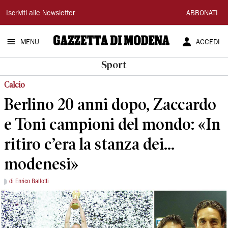
Gazzetta
Iscriviti alle Newsletter
ABBONATI
di
MENU
ACCEDI
Modena
Sport
Calcio
Berlino 20 anni dopo, Zaccardo
e Toni campioni del mondo: «In
ritiro c’era la stanza dei...
modenesi»
di Enrico Ballotti