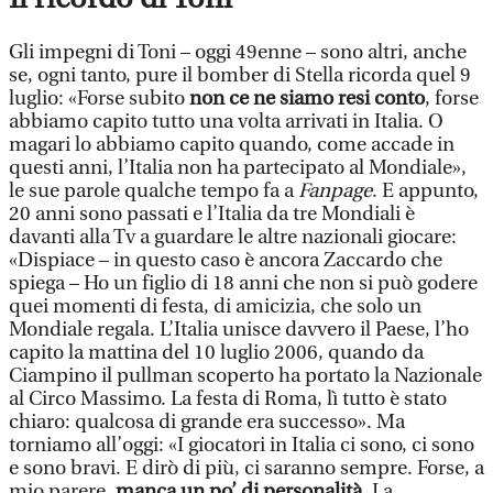
Gli impegni di Toni – oggi 49enne – sono altri, anche
se, ogni tanto, pure il bomber di Stella ricorda quel 9
luglio: «Forse subito
non ce ne siamo resi conto
, forse
abbiamo capito tutto una volta arrivati in Italia. O
magari lo abbiamo capito quando, come accade in
questi anni, l’Italia non ha partecipato al Mondiale»,
le sue parole qualche tempo fa a
Fanpage
. E appunto,
20 anni sono passati e l’Italia da tre Mondiali è
davanti alla Tv a guardare le altre nazionali giocare:
«Dispiace – in questo caso è ancora Zaccardo che
spiega – Ho un figlio di 18 anni che non si può godere
quei momenti di festa, di amicizia, che solo un
Mondiale regala. L’Italia unisce davvero il Paese, l’ho
capito la mattina del 10 luglio 2006, quando da
Ciampino il pullman scoperto ha portato la Nazionale
al Circo Massimo. La festa di Roma, lì tutto è stato
chiaro: qualcosa di grande era successo». Ma
torniamo all’oggi: «I giocatori in Italia ci sono, ci sono
e sono bravi. E dirò di più, ci saranno sempre. Forse, a
mio parere,
manca un po’ di personalità
. La