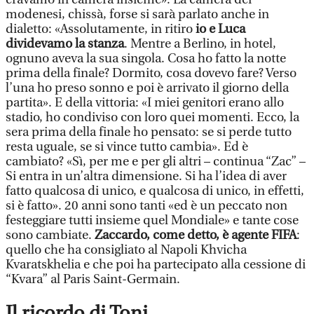
modenesi, chissà, forse si sarà parlato anche in
dialetto: «Assolutamente, in ritiro
io e Luca
dividevamo la stanza
. Mentre a Berlino, in hotel,
ognuno aveva la sua singola. Cosa ho fatto la notte
prima della finale? Dormito, cosa dovevo fare? Verso
l’una ho preso sonno e poi è arrivato il giorno della
partita». E della vittoria: «I miei genitori erano allo
stadio, ho condiviso con loro quei momenti. Ecco, la
sera prima della finale ho pensato: se si perde tutto
resta uguale, se si vince tutto cambia». Ed è
cambiato? «Sì, per me e per gli altri – continua “Zac” –
Si entra in un’altra dimensione. Si ha l’idea di aver
fatto qualcosa di unico, e qualcosa di unico, in effetti,
si è fatto». 20 anni sono tanti «ed è un peccato non
festeggiare tutti insieme quel Mondiale» e tante cose
sono cambiate.
Zaccardo, come detto, è agente FIFA
:
quello che ha consigliato al Napoli Khvicha
Kvaratskhelia e che poi ha partecipato alla cessione di
“Kvara” al Paris Saint-Germain.
Il ricordo di Toni