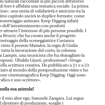
i naturali raccontati ai più piccoli attraverso
 di loro è affidata una tematica sociale. La prima
issi»: una storia di solidarietà e amicizia tra la
rimo capitolo uscirà in duplice formato: come
rtometraggio animato. Keep Digging infatti
o dell’intrattenimento con prodotti
 attrarre l’interesse di più persone possibili. I
 Brozzi; che ha curato anche il progetto
tometraggio della sceneggiatrice Costanza
into il premio Matador, la regia di Giulia
 tutta la lavorazione del corto, la colonna
ia Lampis, una musicista che ha sbaragliato la
roposte. Ubaldo Giusti, professione? «Vengo
ella scrittura creativa. Ho pubblicato a 21 e a 23
ciato al mondo della postproduzione video e ho
zione cinematografica Keep Digging. Oggi sono
fico e uno scrittore».
nella sua azienda?
e il mio alter ego, Samuele Zangara. Lui segue
il direttore di produzione, sceglie i