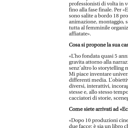
professionisti di volta in v
fino alla fase finale. Per 
sono salite a bordo 18 prof
animazione, montaggio, 
tutta al femminile organi
affiatate».
Cosa si propone la sua ca
«L’ho fondata quasi 5 ann
gravita attorno alla narr
senz’altro lo storytelling
Mi piace inventare univers
differenti media. L’obietti
diversi, interattivi, incor
stesse e, allo stesso tempo
cacciatori di storie, scene
Come siete arrivati ad «Ecl
«Dopo 10 produzioni cinem
due facce: è sia un libro c