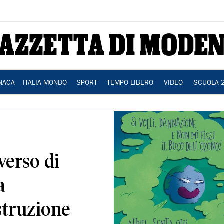
NACA
ITALIA MONDO
SPORT
TEMPO LIBERO
VIDEO
SCUOLA 
verso di
a
struzione