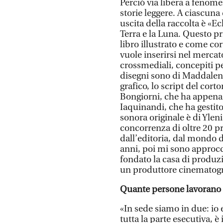
Perciò via libera a fenomen
storie leggere. A ciascuna
uscita della raccolta è «Ecl
Terra e la Luna. Questo p
libro illustrato e come co
vuole inserirsi nel mercat
crossmediali, concepiti per
disegni sono di Maddalena
grafico, lo script del cor
Bongiorni, che ha appena v
Iaquinandi, che ha gestito
sonora originale è di Ylen
concorrenza di oltre 20 p
dall’editoria, dal mondo d
anni, poi mi sono approc
fondato la casa di produ
un produttore cinematogra
Quante persone lavorano 
«In sede siamo in due: io 
tutta la parte esecutiva, è 