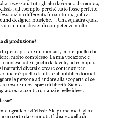
olta necessari. Tutti gli altri lavorano da remoto,
«Eclissi», ad esempio, perché tutto fosse perfetto,
essionalità differenti, fra scrittura, grafica,
sound designer, musiche…. Una squadra quasi
zzata in mini cluster di competenze molto
sa di produzione?
i fa per esplorare un mercato, come quello che
azione, molto complesso. La mia vocazione è
 ma non esclude i giochi da tavolo, ad esempio.
i narrativi diversi e creare contenuti per
vo finale è quello di offrire al pubblico format
aggiare le persone ad andare alla scoperta di se
, a trovare nuovi spazi di libertà. Siamo
ggiature, racconti, romanzi e belle idee».
issi»?
atografiche «Eclissi» è la prima medaglia a
he un corto da 6 minuti. L’idea è quella di