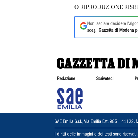
© RIPRODUZIONE RISE
Non lasciare decidere l'algor
scegli
Gazzetta di Modena
pe
Redazione
Scriveteci
P
SAE Emilia S.r.l., Via Emilia Est, 985 – 411
I diritti delle immagini e dei testi sono riserva