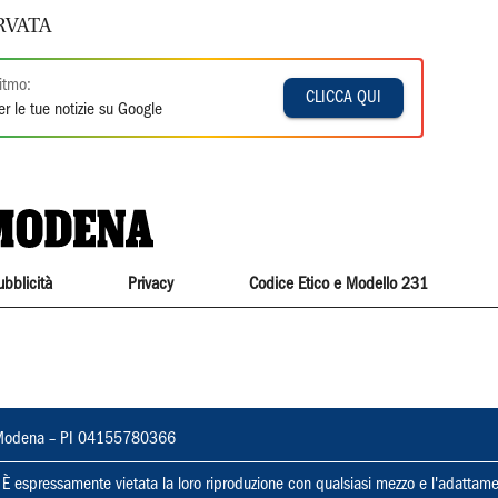
RVATA
itmo:
CLICCA QUI
r le tue notizie su Google
ubblicità
Privacy
Codice Etico e Modello 231
22, Modena – PI 04155780366
ti. È espressamente vietata la loro riproduzione con qualsiasi mezzo e l'adattame