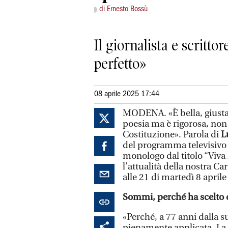
di Ernesto Bossù
Il giornalista e scritt
perfetto»
08 aprile 2025 17:44
MODENA. «È bella, giusta,
poesia ma è rigorosa, non
Costituzione». Parola di
L
del programma televisivo 
monologo dal titolo “Viva
l’attualità della nostra Ca
alle 21 di martedì 8 aprile (
Sommi, perché ha scelto 
«Perché, a 77 anni dalla s
pienamente applicata. La po