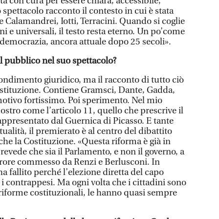
ta con cura per essere chiara, accessibile,
 spettacolo racconto il contesto in cui è stata
me Calamandrei, Iotti, Terracini. Quando si coglie
ni e universali, il testo resta eterno. Un po’come
la democrazia, ancora attuale dopo 25 secoli».
il pubblico nel suo spettacolo?
dimento giuridico, ma il racconto di tutto ciò
ostituzione. Contiene Gramsci, Dante, Gadda,
motivo fortissimo. Poi sperimento. Nel mio
tro come l’articolo 11, quello che prescrive il
rappresentato dal Guernica di Picasso. E tante
tualità, il premierato è al centro del dibattito
che la Costituzione. «Questa riforma è già in
revede che sia il Parlamento, e non il governo, a
errore commesso da Renzi e Berlusconi. In
a fallito perché l’elezione diretta del capo
 i contrappesi. Ma ogni volta che i cittadini sono
 riforme costituzionali, le hanno quasi sempre