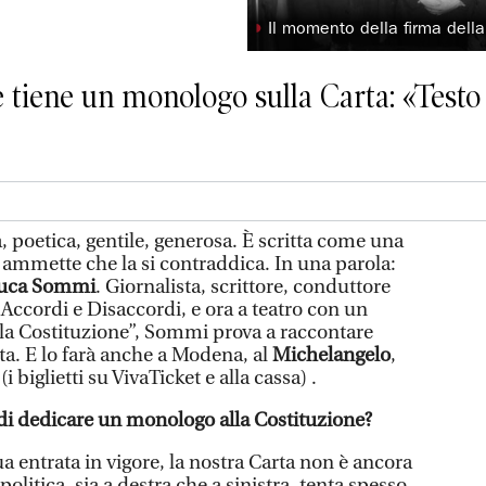
◗
Il momento della firma della
ore tiene un monologo sulla Carta: «Testo
 poetica, gentile, generosa. È scritta come una
 ammette che la si contraddica. In una parola:
uca Sommi
. Giornalista, scrittore, conduttore
Accordi e Disaccordi, e ora a teatro con un
 la Costituzione”, Sommi prova a raccontare
rta. E lo farà anche a Modena, al
Michelangelo
,
i biglietti su VivaTicket e alla cassa) .
di dedicare un monologo alla Costituzione?
ua entrata in vigore, la nostra Carta non è ancora
litica, sia a destra che a sinistra, tenta spesso