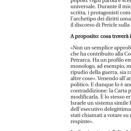
popolo. Ogni parola è scel
universale. Durante il mio
scritta, i protagonisti co
l’archetipo dei diritti uma
il discorso di Pericle sul
A proposito: cosa troverà 
«Non un semplice approfon
che ha contribuito alla C
Petrarca. Ha un profilo e
monologo, ad esempio, mos
ripudio della guerra, sia 
altre cose». Venendo all’at
politico. E dunque lo è an
contraddizione: la Carta p
modificarla. È lo stesso 
Israele un sistema simile h
dell’esecutivo delegittima
stati chiamati a votare su
respinte».