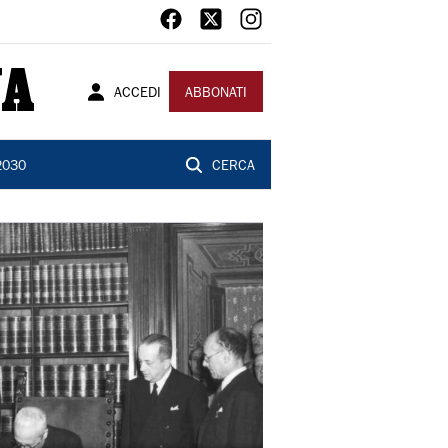
ACCEDI
ABBONATI
2030
CERCA