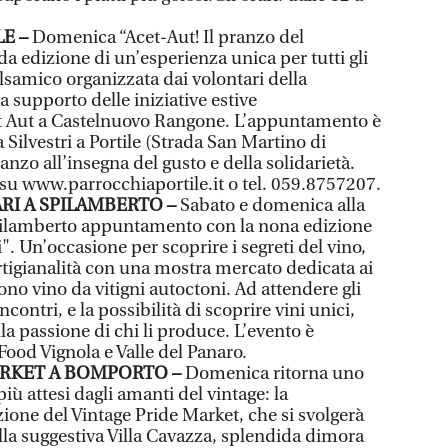
LE –
Domenica “Acet-Aut! Il pranzo del
a edizione di un’esperienza unica per tutti gli
lsamico organizzata dai volontari della
a supporto delle iniziative estive
ut Aut a Castelnuovo Rangone. L’appuntamento è
a Silvestri a Portile (Strada San Martino di
zo all’insegna del gusto e della solidarietà.
su www.parrocchiaportile.it o tel. 059.8757207.
RI A SPILAMBERTO –
Sabato e domenica alla
ilamberto appuntamento con la nona edizione
i". Un’occasione per scoprire i segreti del vino,
’artigianalità con una mostra mercato dedicata ai
no vino da vitigni autoctoni. Ad attendere gli
ncontri, e la possibilità di scoprire vini unici,
 alla passione di chi li produce. L’evento è
Food Vignola e Valle del Panaro.
ARKET A BOMPORTO –
Domenica ritorna uno
ù attesi dagli amanti del vintage: la
ione del Vintage Pride Market, che si svolgerà
lla suggestiva Villa Cavazza, splendida dimora