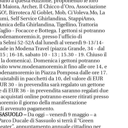
pano a questa edizione, proponendo le loro
d Maiora, Archer, Il Chicco d’Oro, Associazione
GO!, Birroteca Al Goblet, Mob, Ci Voleva.Mo, La
lumi, Self Service Ghirlandina, StappiAmo,
ca della Ghirlandina, Tigellino, Trattoria
Taglio - Focacce e Bottega. I gettoni si potranno
modenamoremio.it, presso l’ufficio di
Selmi 52-52A dal lunedì al venerdì 9-13/14-
de in Modena Travel (piazza Grande, 34 - dal
15 ; 16-18, sabato 10 - 13 ; 15.30 - 19. Chiuso il
 la domenica). Domenica i gettoni potranno
l sito www.modenamoremio.it fino alle ore 14, e
Modenamoremio in Piazza Pomposa dalle ore 17.
uistabili in pacchetti da 10, del valore di EUR
EUR 30 - in prevendita sarà regalato un gettone
re di EUR 36 - in prevendita saranno regalati due
i acquistati online potranno essere ritirati presso
oremio il giorno della manifestazione
 di avvenuto pagamento.
 SASUOLO –
Da oggi – venerdì 9 maggio – a
arco Ducale di Sassuolo si terrà il “Green
heater”, appuntamento annuale cittadino per