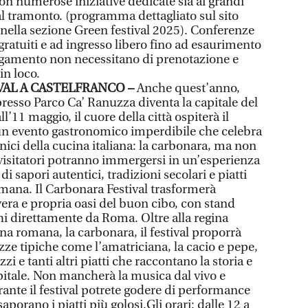
on numerose iniziative dedicate sia ai grandi
al tramonto. (programma dettagliato sul sito
ella sezione Green festival 2025). Conferenze
gratuiti e ad ingresso libero fino ad esaurimento
 pagamento non necessitano di prenotazione e
in loco.
AL A CASTELFRANCO –
Anche quest’anno,
presso Parco Ca’ Ranuzza diventa la capitale del
’11 maggio, il cuore della città ospiterà il
un evento gastronomico imperdibile che celebra
onici della cucina italiana: la carbonara, ma non
 i visitatori potranno immergersi in un’esperienza
 di sapori autentici, tradizioni secolari e piatti
omana. Il Carbonara Festival trasformerà
vera e propria oasi del buon cibo, con stand
i direttamente da Roma. Oltre alla regina
na romana, la carbonara, il festival proporrà
zze tipiche come l’amatriciana, la cacio e pepe,
zi e tanti altri piatti che raccontano la storia e
apitale. Non mancherà la musica dal vivo e
ante il festival potrete godere di performance
aporano i piatti più golosi.Gli orari: dalle 12 a