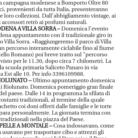
la campagna modenese a Bomporto Oltre 80
ici, provenienti da tutta Italia, presenteranno
e loro collezioni. Dall’abbigliamento vintage, ai
i accessori retrò ai profumi naturali.
DENA A VILLA SORRA –
Domenica l’evento
ena appuntamento con il tradizionale giro in
so Villa Sorra. «Raggiungeremo il parco di Villa
n percorso interamente ciclabile fino al fiume
dello Romano) poi breve tratto sul "percorso
evisto per le 11.30, dopo circa 7 chilometri. La
la scuola primaria Saliceto Panaro in via
 Est alle 10. Per info 3396109988.
IOLUNATO –
Ultimo appuntamento domenica
i Riolunato. Domenica pomeriggio gran finale
 del paese. Dalle 14 in programma la sfilata di
ostumi tradizionali, al termine della quale
chetto coi doni offerti dalle famiglie e le torte
para personalmente. La giornata termina con
 tradizionali nella piazza del Paese.
 PELLE A MONTALE –
Cosa indossavano, come
 usavano per trasportare cibo e attrezzi gli