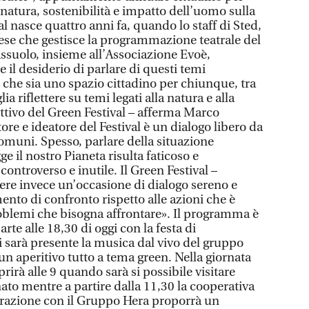
natura, sostenibilità e impatto dell’uomo sulla
al nasce quattro anni fa, quando lo staff di Sted,
se che gestisce la programmazione teatrale del
ssuolo, insieme all’Associazione Evoè,
 il desiderio di parlare di questi temi
l che sia uno spazio cittadino per chiunque, tra
ia riflettere su temi legati alla natura e alla
iettivo del Green Festival – afferma Marco
ore e ideatore del Festival è un dialogo libero da
omuni. Spesso, parlare della situazione
e il nostro Pianeta risulta faticoso e
controverso e inutile. Il Green Festival –
ere invece un’occasione di dialogo sereno e
nto di confronto rispetto alle azioni che è
problemi che bisogna affrontare». Il programma è
parte alle 18,30 di oggi con la festa di
i sarà presente la musica dal vivo del gruppo
un aperitivo tutto a tema green. Nella giornata
aprirà alle 9 quando sarà si possibile visitare
nato mentre a partire dalla 11,30 la cooperativa
orazione con il Gruppo Hera proporrà un