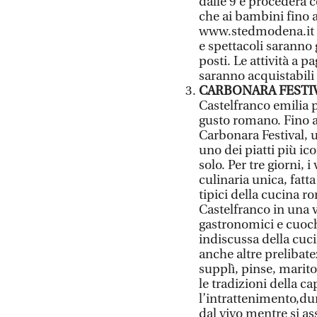
dalle 9 e procederà c
che ai bambini fino 
www.stedmodena.it n
e spettacoli saranno 
posti. Le attività a
saranno acquistabili 
CARBONARA FESTIV
Castelfranco emilia 
gusto romano. Fino all
Carbonara Festival, 
uno dei piatti più ic
solo. Per tre giorni,
culinaria unica, fatta
tipici della cucina r
Castelfranco in una 
gastronomici e cuoch
indiscussa della cuci
anche altre prelibate
supplì, pinse, maritoz
le tradizioni della c
l’intrattenimento,dur
dal vivo mentre si ass