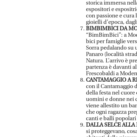
storica immersa nel
espositori e espositr
con passione e cura l
gioielli d’epoca, dagl
BIMBIMBICI DA MO
“BimBimBici”: a Mod
bici per famiglie ver
Sorra pedalando su u
Panaro (località stra
Natura. L’arrivo è pr
partenza è davanti al
Frescobaldi a Modena
CANTAMAGGIO A R
con il Cantamaggio d
della festa nel cuore
uomini e donne nei c
viene allestito un ban
che ogni ragazza pre
canti e balli popolari
DALLA SELCE ALLA
si proteggevano, cosa