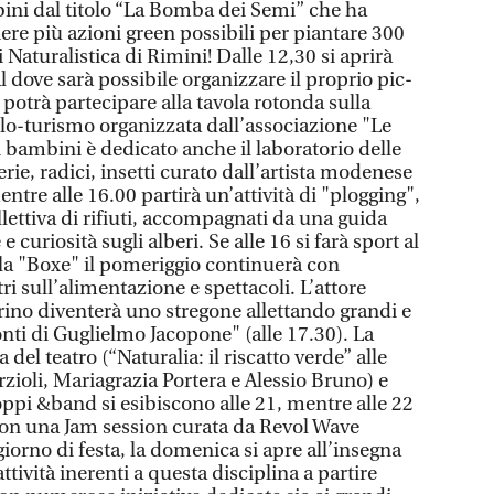
ini dal titolo “La Bomba dei Semi” che ha
liere più azioni green possibili per piantare 300
 Naturalistica di Rimini! Dalle 12,30 si aprirà
al dove sarà possibile organizzare il proprio pic-
i potrà partecipare alla tavola rotonda sulla
iclo-turismo organizzata dall’associazione "Le
Ai bambini è dedicato anche il laboratorio delle
erie, radici, insetti curato dall’artista modenese
ntre alle 16.00 partirà un’attività di "plogging",
llettiva di rifiuti, accompagnati da una guida
e curiosità sugli alberi. Se alle 16 si farà sport al
lla "Boxe" il pomeriggio continuerà con
ri sull’alimentazione e spettacoli. L’attore
no diventerà uno stregone allettando grandi e
nti di Guglielmo Jacopone" (alle 17.30). La
a del teatro (“Naturalia: il riscatto verde” alle
ioli, Mariagrazia Portera e Alessio Bruno) e
oppi &band si esibiscono alle 21, mentre alle 22
con una Jam session curata da Revol Wave
giorno di festa, la domenica si apre all’insegna
ttività inerenti a questa disciplina a partire