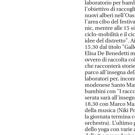
laboratorio per bamb
l’obiettivo di raccog
nuovi alberi nell’Oasi
l’area cibo del festiv
nic, mentre alle 15 s
ciclo-mobilità e il c
idee del distretto". 
15.30 dal titolo "Gall
Elisa De Benedetti me
ovvero di raccolta co
che racconterà storie 
parco all’insegna de
laboratori per, incont
modenese Santo Mari
bambini con "I racco
serata sarà all’insegn
18,30 con Marco Marz
della musica (Niki P
la giornata termina 
orchestra). L’ultimo 
dello yoga con varie a