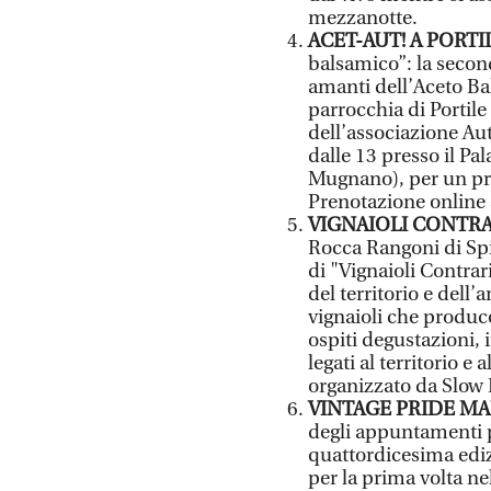
mezzanotte.
ACET-AUT! A PORTI
balsamico”: la second
amanti dell’Aceto Ba
parrocchia di Portile 
dell’associazione A
dalle 13 presso il Pal
Mugnano), per un pran
Prenotazione online 
VIGNAIOLI CONTRA
Rocca Rangoni di Sp
di "Vignaioli Contrar
del territorio e dell
vignaioli che produco
ospiti degustazioni, i
legati al territorio e
organizzato da Slow 
VINTAGE PRIDE M
degli appuntamenti pi
quattordicesima ediz
per la prima volta ne