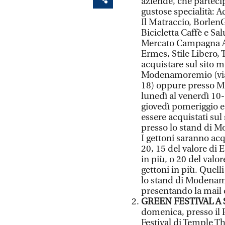
aziende, che parteci
gustose specialità: A
Il Matraccio, Borlen
Bicicletta Caffè e Sa
Mercato Campagna Ami
Ermes, Stile Libero, 
acquistare sul sito 
Modenamoremio (via 
18) oppure presso Ma
lunedì al venerdì 10-
giovedì pomeriggio e
essere acquistati su
presso lo stand di 
I gettoni saranno acq
20, 15 del valore di 
in più, o 20 del valo
gettoni in più. Quell
lo stand di Modenam
presentando la mail
GREEN FESTIVAL A
domenica, presso il P
Festival di Temple T