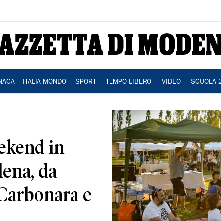
NACA
ITALIA MONDO
SPORT
TEMPO LIBERO
VIDEO
SCUOLA 
ekend in
ena, da
 Carbonara e