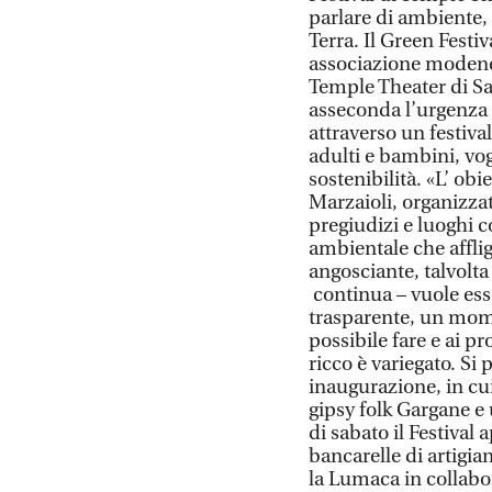
parlare di ambiente, 
Terra. Il Green Festiv
associazione modene
Temple Theater di Sa
asseconda l’urgenza e
attraverso un festiva
adulti e bambini, vogl
sostenibilità. «L’ ob
Marzaioli, organizzat
pregiudizi e luoghi c
ambientale che affligg
angosciante, talvolta 
continua – vuole ess
trasparente, un mome
possibile fare e ai 
ricco è variegato. Si 
inaugurazione, in cu
gipsy folk Gargane e 
di sabato il Festival 
bancarelle di artigia
la Lumaca in collab