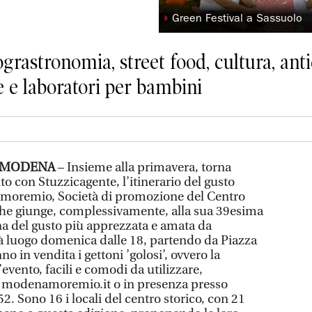
◗
Green Festival a Sassuolo
grastronomia, street food, cultura, anti
te e laboratori per bambini
A MODENA
– Insieme alla primavera, torna
 con Stuzzicagente, l’itinerario del gusto
moremio, Società di promozione del Centro
che giunge, complessivamente, alla sua 39esima
a del gusto più apprezzata e amata da
à luogo domenica dalle 18, partendo da Piazza
 in vendita i gettoni ’golosi’, ovvero la
’evento, facili e comodi da utilizzare,
su modenamoremio.it o in presenza presso
 52. Sono 16 i locali del centro storico, con 21