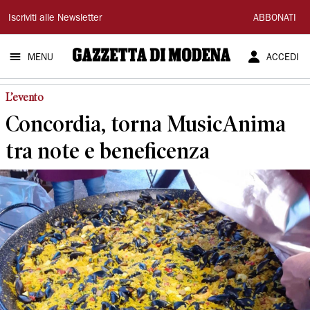
Gazzetta
Iscriviti alle Newsletter
ABBONATI
di
MENU
ACCEDI
Modena
L’evento
Concordia, torna MusicAnima
tra note e beneficenza