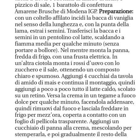
pizzico di sale, 1 barattolo di confettura
Amarene Brusche di Modena IGP.
Preparazione:
con un coltello affilato incidi la bacca di vaniglia
nel senso della lunghezza e, con la punta della
lama, estrai i semini. Trasferisci la bacca e i
semini in un pentolino col latte, scaldando a
fiamma media per qualche minuto (senza
portare a bollore). Nel mentre monta la panna,
fredda di frigo, con una frusta elettrica. In
un’altra ciotola monta i rossi d’uovo con lo
zucchero e il sale, ottenendo un composto
chiaro e spumoso. Aggiungi 4 cucchiai da tavola
di amido di mais e continua il montaggio, quindi
aggiungi a poco a poco tutto il latte caldo, scolato
su un retino. Versa la crema in un tegame a fuoco
dolce per qualche minuto, facendola addensare,
quindi rimuovi dal fuoco e lasciala freddare in
frigo per mezz’ora, coperta a contatto con un
foglio di pellicola trasparente. Aggiungi un
cucchiaio di panna alla crema, mescolando per
stemperarla, e poi gradualmente il resto della