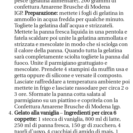
pesce (gelatina alimentare), 200 grammi di
confettura Amarene Brusche di Modena
IGP.
Preparazione:
mettete i fogli di gelatina in
ammollo in acqua fredda per qualche minuto.
Togliete la gelatina dall’acqua e strizzateli.
Mettete la panna fresca liquida in una pentola e
fatela scaldare poi unite la gelatina ammollata e
strizzata e mescolate in modo che si sciolga con
il calore della panna. Quando tutta la gelatina
sarà completamente sciolta togliete la panna dal
fuoco. Unite il parmigiano grattugiato e
mescolate. Prendete 4 stampini da muffin usa e
getta oppure di silicone e versate il composto.
Lasciate raffreddare a temperatura ambiente poi
mettete in frigo e lasciate rassodare per circa 2 o
3 ore. Sformate la panna cotta salata al
parmigiano su un piattino e copritela con la
Confettura Amarene Brusche di Modena Igp.
Gelato alla vaniglia
–
Ingredienti per circa 6
coppette:
1 stecca di vaniglia, 800 ml di latte,
250 ml di panna fresca, 150 gr di zucchero, 4
tuorli d’uovo, 4 cucchiai di amido di mais, 1