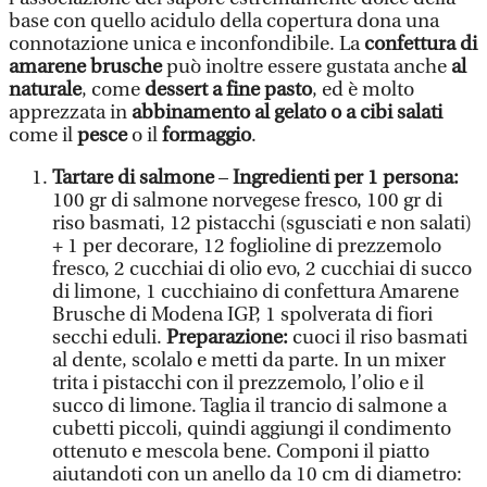
base con quello acidulo della copertura dona una
connotazione unica e inconfondibile. La
confettura di
amarene brusche
può inoltre essere gustata anche
al
naturale
, come
dessert a fine pasto
, ed è molto
apprezzata in
abbinamento al gelato o a cibi salati
come il
pesce
o il
formaggio
.
Tartare di salmone
–
Ingredienti per 1 persona:
100 gr di salmone norvegese fresco, 100 gr di
riso basmati, 12 pistacchi (sgusciati e non salati)
+ 1 per decorare, 12 foglioline di prezzemolo
fresco, 2 cucchiai di olio evo, 2 cucchiai di succo
di limone, 1 cucchiaino di confettura Amarene
Brusche di Modena IGP, 1 spolverata di fiori
secchi eduli.
Preparazione:
cuoci il riso basmati
al dente, scolalo e metti da parte. In un mixer
trita i pistacchi con il prezzemolo, l’olio e il
succo di limone. Taglia il trancio di salmone a
cubetti piccoli, quindi aggiungi il condimento
ottenuto e mescola bene. Componi il piatto
aiutandoti con un anello da 10 cm di diametro: