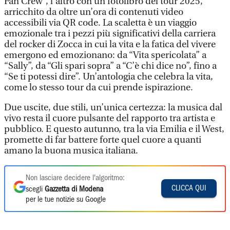
Fan Crew”, l’altro con un fotolibro del tour 2025,
arricchito da oltre un’ora di contenuti video
accessibili via QR code. La scaletta è un viaggio
emozionale tra i pezzi più significativi della carriera
del rocker di Zocca in cui la vita e la fatica del vivere
emergono ed emozionano: da “Vita spericolata” a
“Sally”, da “Gli spari sopra” a “C’è chi dice no”, fino a
“Se ti potessi dire”. Un’antologia che celebra la vita,
come lo stesso tour da cui prende ispirazione.
Due uscite, due stili, un’unica certezza: la musica dal
vivo resta il cuore pulsante del rapporto tra artista e
pubblico. E questo autunno, tra la via Emilia e il West,
promette di far battere forte quel cuore a quanti
amano la buona musica italiana.
Non lasciare decidere l'algoritmo:
CLICCA QUI
scegli
Gazzetta di Modena
per le tue notizie su Google