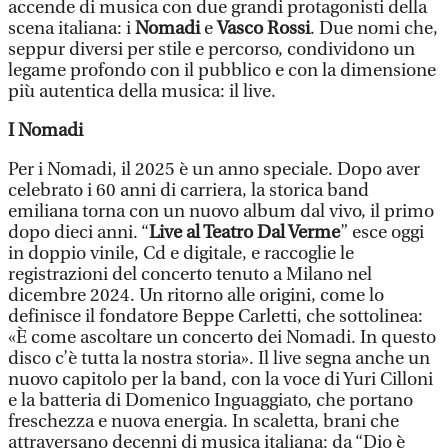
accende di musica con due grandi protagonisti della
scena italiana: i
Nomadi
e
Vasco Rossi
. Due nomi che,
seppur diversi per stile e percorso, condividono un
legame profondo con il pubblico e con la dimensione
più autentica della musica: il live.
I Nomadi
Per i Nomadi, il 2025 è un anno speciale. Dopo aver
celebrato i 60 anni di carriera, la storica band
emiliana torna con un nuovo album dal vivo, il primo
dopo dieci anni. “
Live al Teatro Dal Verme
” esce oggi
in doppio vinile, Cd e digitale, e raccoglie le
registrazioni del concerto tenuto a Milano nel
dicembre 2024. Un ritorno alle origini, come lo
definisce il fondatore Beppe Carletti, che sottolinea:
«È come ascoltare un concerto dei Nomadi. In questo
disco c’è tutta la nostra storia». Il live segna anche un
nuovo capitolo per la band, con la voce di Yuri Cilloni
e la batteria di Domenico Inguaggiato, che portano
freschezza e nuova energia. In scaletta, brani che
attraversano decenni di musica italiana: da “Dio è