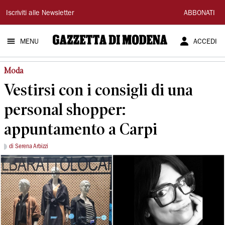
Gazzetta
Iscriviti alle Newsletter
ABBONATI
di
MENU
ACCEDI
Modena
Moda
Vestirsi con i consigli di una
personal shopper:
appuntamento a Carpi
di Serena Arbizzi