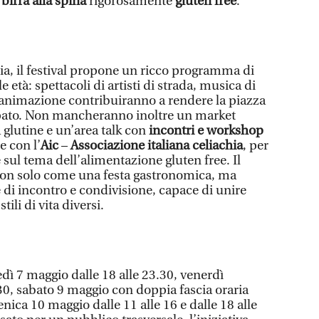
e
birra alla spina
rigorosamente
gluten free
.
ria, il festival propone un ricco programma di
le età: spettacoli di artisti di strada, musica di
animazione contribuiranno a rendere la piazza
ipato. Non mancheranno inoltre un market
 glutine e un’area talk con
incontri e workshop
e con l’
Aic
–
Associazione italiana celiachia
, per
 sul tema dell’alimentazione gluten free. Il
ì non solo come una festa gastronomica, ma
i incontro e condivisione, capace di unire
ili di vita diversi.
vedì 7 maggio dalle 18 alle 23.30, venerdì
30, sabato 9 maggio con doppia fascia oraria
ica 10 maggio dalle 11 alle 16 e dalle 18 alle