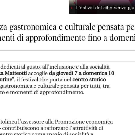
◗
Il festival del cibo senza g
a gastronomica e culturale pensata per t
enti di approfondimento fino a domen
icati al gusto, all’inclusione e alla socialità
a Matteotti
accoglie
da giovedì 7 a domenica 10
utine”
, il festival che porta nel
centro storico
astronomica e culturale pensata per tutti, tra
ento e momenti di approfondimento.
ttolinea l’assessore alla Promozione economica
– contribuiscono a rafforzare l’attrattività di
ntro storico come spazio di socialità e