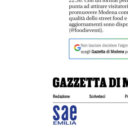
22.30. Con un format pensa
punta ad attirare visitator
promuovere Modena come p
qualità dello street food 
aggiornamenti sono disponi
(@foodieventi).
Non lasciare decidere l'algor
scegli
Gazzetta di Modena
pe
Redazione
Scriveteci
P