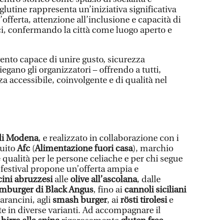
 glutine rappresenta un’iniziativa significativa
offerta, attenzione all’inclusione e capacità di
ci, confermando la città come luogo aperto e
vento capace di unire gusto, sicurezza
iegano gli organizzatori – offrendo a tutti,
za accessibile, coinvolgente e di qualità nel
i Modena
, e realizzato in collaborazione con i
cuito
Afc
(
Alimentazione fuori casa
), marchio
 qualità per le persone celiache e per chi segue
l festival propone un’offerta ampia e
cini abruzzesi
alle
olive all’ascolana
, dalle
mburger di Black Angus
, fino ai
cannoli siciliani
arancini, agli
smash burger
, ai
rösti tirolesi
e
e in diverse varianti. Ad accompagnare il