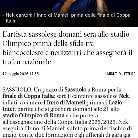
◗
Nek canterà l'Inno di Mameli prima della finale di Coppa
Italia
L’artista sassolese domani sera allo stadio
Olimpico prima della sfida tra
biancoceleste e nerazzurri che assegnerà il
trofeo nazionale
12 maggio 2026 17:55
1 MINUTI DI LETTURA
SASSUOLO. Un pezzo di
Sassuolo
a Roma per la
finale di Coppa Italia
: sarà il cantante sassolese
Nek
,
infatti, a cantare l’
Inno di Mameli
prima di
Lazio-
Inter
, partita che si giocherà domani alle 21 allo
stadio Olimpico di Roma
e che porterà
all’assegnazione della Coppa Italia 2025/2026. Nek
eseguirà l’Inno di Mameli subito prima del fischio di
inizio, con le due formazioni e gli ufficiali di gara già