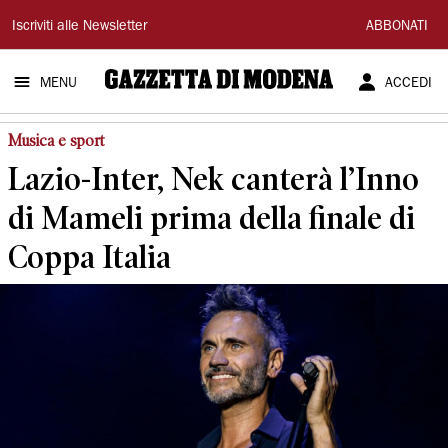
Gazzetta
Iscriviti alle Newsletter
ABBONATI
di
MENU
ACCEDI
Modena
Musica e sport
Lazio-Inter, Nek canterà l’Inno
di Mameli prima della finale di
Coppa Italia