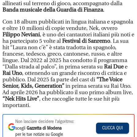
allineati sul terreno di gioco, accompagnato dalla
Banda musicale della Guardia di Finanza
.
Con 18 album pubblicati in lingua italiana e spagnola
e oltre 10 milioni di copie vendute, Nek, ovvero
Filippo Neviani
, è uno dei cantautori italiani più noti e
ha partecipato 5 volte al
Festival di Sanremo
. La sua
hit “Laura non c’è” è stata tradotta in spagnolo,
francese, tedesco, greco, cantonese, russo, e altre
lingue. Dal 2022 al 2025 ha condotto il programma
“Dalla strada al palco”, in prima serata su
Rai Due
e
Rai Uno
, ottenendo un grande riscontro di critica e
pubblico. Dal 2025 fa parte del cast di
“The Voice
Senior, Kids, Generation”
in prima serata su Rai Uno.
Ad aprile 2026 ha pubblicato il suo primo album live,
“Nek Hits Live”
, che raccoglie tutte le sue hit più
importanti.
Non lasciare decidere l'algoritmo:
CLICCA QUI
scegli
Gazzetta di Modena
per le tue notizie su Google