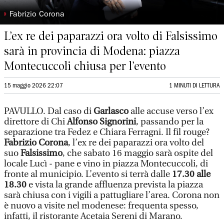
◗
Fabrizio Corona
L’ex re dei paparazzi ora volto di Falsissimo
sarà in provincia di Modena: piazza
Montecuccoli chiusa per l’evento
15 maggio 2026 22:07
1 MINUTI DI LETTURA
PAVULLO. Dal caso di
Garlasco
alle accuse verso l’ex
direttore di Chi
Alfonso Signorini
, passando per la
separazione tra Fedez e Chiara Ferragni. Il fil rouge?
Fabrizio Corona
, l’ex re dei paparazzi ora volto del
suo
Falsissimo
, che sabato 16 maggio sarà ospite del
locale Lucì - pane e vino in piazza Montecuccoli, di
fronte al municipio. L’evento si terrà dalle
17.30 alle
18.30
e vista la grande affluenza prevista la piazza
sarà chiusa con i vigili a pattugliare l’area. Corona non
è nuovo a visite nel modenese: frequenta spesso,
infatti, il ristorante Acetaia Sereni di Marano.