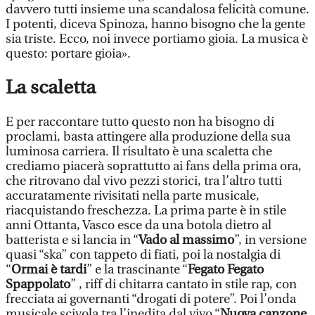
davvero tutti insieme una scandalosa felicità comune.
I potenti, diceva Spinoza, hanno bisogno che la gente
sia triste. Ecco, noi invece portiamo gioia. La musica è
questo: portare gioia».
La scaletta
E per raccontare tutto questo non ha bisogno di
proclami, basta attingere alla produzione della sua
luminosa carriera. Il risultato è una scaletta che
crediamo piacerà soprattutto ai fans della prima ora,
che ritrovano dal vivo pezzi storici, tra l’altro tutti
accuratamente rivisitati nella parte musicale,
riacquistando freschezza. La prima parte è in stile
anni Ottanta, Vasco esce da una botola dietro al
batterista e si lancia in “
Vado al massimo
”, in versione
quasi “ska” con tappeto di fiati, poi la nostalgia di
“
Ormai è tardi
” e la trascinante “
Fegato Fegato
Spappolato
” , riff di chitarra cantato in stile rap, con
frecciata ai governanti “drogati di potere”. Poi l’onda
musicale scivola tra l’inedita dal vivo “
Nuova canzone