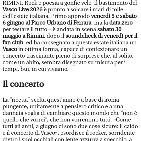
RIMINI. Rock e poesia a gonfie vele. Il bastimento del
Vasco Live 2026
è pronto a solcare i mari di folle
dell’estate italiana. Primo approdo
venerdì 5 e sabato
6 giugno al Parco Urbano di Ferrara
, ma la
data zero
–
per testare il tutto – è andata in scena
sabato 30
maggio a Rimini
, dopo il
soundcheck di venerdì per il
fan club
, ed ha consegnato a questa estate italiana un
Vasco
in ottima forma, capace di confezionare un
concerto trascinante pieno di sorprese che, al solito,
come un abito, sembra disegnato su misura per i
tempi, bui, in cui viviamo.
Il concerto
La “ricetta” scelta quest’anno è a base di ironia
pungente, unitamente a pensiero critico e a una
dannata voglia di cambiare questo mondo che “non è
quello che vorrei”, che non vorremmo tutti. «Come
tutti gli anni, a giugno ci sono due cose sicure: il caldo
e il concerto di Vasco», esordisce il rocker, sorridente
dietro i suoi occhiali con lente azzurra a specchio, a