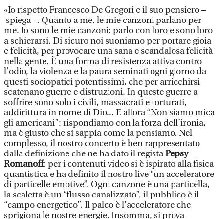
«Io rispetto Francesco De Gregori e il suo pensiero –
spiega –. Quanto a me, le mie canzoni parlano per
me. Io sono le mie canzoni: parlo con loro e sono loro
a schierarsi. Di sicuro noi suoniamo per portare gioia
e felicità, per provocare una sana e scandalosa felicità
nella gente. È una forma di resistenza attiva contro
l’odio, la violenza e la paura seminati ogni giorno da
questi sociopatici potentissimi, che per arricchirsi
scatenano guerre e distruzioni. In queste guerre a
soffrire sono solo i civili, massacrati e torturati,
addirittura in nome di Dio... E allora “Non siamo mica
gli americani”: rispondiamo con la forza dell’ironia,
ma è giusto che si sappia come la pensiamo. Nel
complesso, il nostro concerto è ben rappresentato
dalla definizione che ne ha dato il regista
Pepsy
Romanoff
: per i contenuti video si è ispirato alla fisica
quantistica e ha definito il nostro live “un acceleratore
di particelle emotive”. Ogni canzone è una particella,
la scaletta è un “flusso canalizzato”, il pubblico è il
“campo energetico”. Il palco è l’acceleratore che
sprigiona le nostre energie. Insomma, si prova