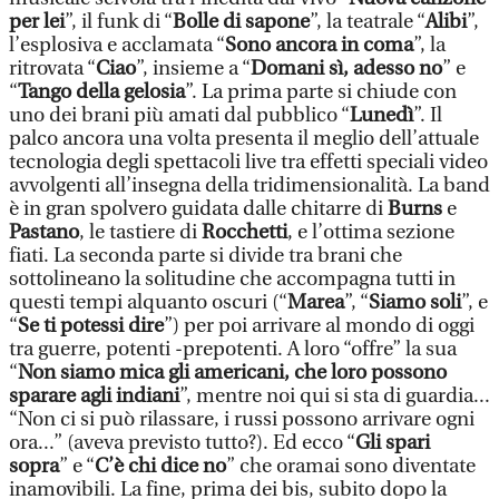
per lei
”, il funk di “
Bolle di sapone
”, la teatrale “
Alibi
”,
l’esplosiva e acclamata “
Sono ancora in coma
”, la
ritrovata “
Ciao
”, insieme a “
Domani sì, adesso no
” e
“
Tango della gelosia
”. La prima parte si chiude con
uno dei brani più amati dal pubblico “
Lunedì
”. Il
palco ancora una volta presenta il meglio dell’attuale
tecnologia degli spettacoli live tra effetti speciali video
avvolgenti all’insegna della tridimensionalità. La band
è in gran spolvero guidata dalle chitarre di
Burns
e
Pastano
, le tastiere di
Rocchetti
, e l’ottima sezione
fiati. La seconda parte si divide tra brani che
sottolineano la solitudine che accompagna tutti in
questi tempi alquanto oscuri (“
Marea
”, “
Siamo soli
”, e
“
Se ti potessi dire
”) per poi arrivare al mondo di oggi
tra guerre, potenti -prepotenti. A loro “offre” la sua
“
Non siamo mica gli americani, che loro possono
sparare agli indiani
”, mentre noi qui si sta di guardia...
“Non ci si può rilassare, i russi possono arrivare ogni
ora...” (aveva previsto tutto?). Ed ecco “
Gli spari
sopra
” e “
C’è chi dice no
” che oramai sono diventate
inamovibili. La fine, prima dei bis, subito dopo la