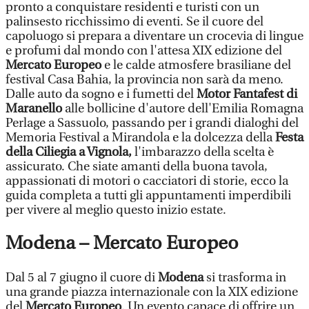
pronto a conquistare residenti e turisti con un
palinsesto ricchissimo di eventi. Se il cuore del
capoluogo si prepara a diventare un crocevia di lingue
e profumi dal mondo con l'attesa XIX edizione del
Mercato Europeo
e le calde atmosfere brasiliane del
festival Casa Bahia, la provincia non sarà da meno.
Dalle auto da sogno e i fumetti del
Motor Fantafest di
Maranello
alle bollicine d'autore dell'Emilia Romagna
Perlage a Sassuolo, passando per i grandi dialoghi del
Memoria Festival a Mirandola e la dolcezza della
Festa
della Ciliegia a Vignola,
l'imbarazzo della scelta è
assicurato. Che siate amanti della buona tavola,
appassionati di motori o cacciatori di storie, ecco la
guida completa a tutti gli appuntamenti imperdibili
per vivere al meglio questo inizio estate.
Modena – Mercato Europeo
Dal 5 al 7 giugno il cuore di
Modena
si trasforma in
una grande piazza internazionale con la XIX edizione
del
Mercato Europeo
. Un evento capace di offrire un