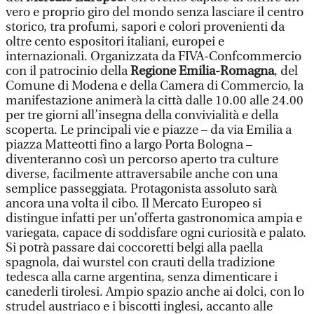
vero e proprio giro del mondo senza lasciare il centro
storico, tra profumi, sapori e colori provenienti da
oltre cento espositori italiani, europei e
internazionali. Organizzata da FIVA-Confcommercio
con il patrocinio della
Regione Emilia-Romagna
, del
Comune di Modena e della Camera di Commercio, la
manifestazione animerà la città dalle 10.00 alle 24.00
per tre giorni all’insegna della convivialità e della
scoperta. Le principali vie e piazze – da via Emilia a
piazza Matteotti fino a largo Porta Bologna –
diventeranno così un percorso aperto tra culture
diverse, facilmente attraversabile anche con una
semplice passeggiata. Protagonista assoluto sarà
ancora una volta il cibo. Il Mercato Europeo si
distingue infatti per un’offerta gastronomica ampia e
variegata, capace di soddisfare ogni curiosità e palato.
Si potrà passare dai coccoretti belgi alla paella
spagnola, dai wurstel con crauti della tradizione
tedesca alla carne argentina, senza dimenticare i
canederli tirolesi. Ampio spazio anche ai dolci, con lo
strudel austriaco e i biscotti inglesi, accanto alle