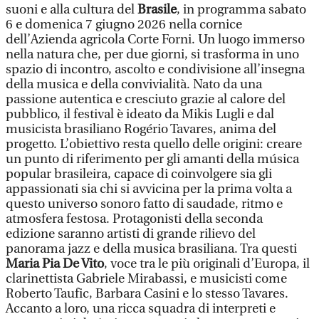
suoni e alla cultura del
Brasile
, in programma sabato
6 e domenica 7 giugno 2026 nella cornice
dell’Azienda agricola Corte Forni. Un luogo immerso
nella natura che, per due giorni, si trasforma in uno
spazio di incontro, ascolto e condivisione all’insegna
della musica e della convivialità. Nato da una
passione autentica e cresciuto grazie al calore del
pubblico, il festival è ideato da Mikis Lugli e dal
musicista brasiliano Rogério Tavares, anima del
progetto. L’obiettivo resta quello delle origini: creare
un punto di riferimento per gli amanti della música
popular brasileira, capace di coinvolgere sia gli
appassionati sia chi si avvicina per la prima volta a
questo universo sonoro fatto di saudade, ritmo e
atmosfera festosa. Protagonisti della seconda
edizione saranno artisti di grande rilievo del
panorama jazz e della musica brasiliana. Tra questi
Maria Pia De Vito
, voce tra le più originali d’Europa, il
clarinettista Gabriele Mirabassi, e musicisti come
Roberto Taufic, Barbara Casini e lo stesso Tavares.
Accanto a loro, una ricca squadra di interpreti e