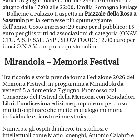
Sabato 6 giugno dalle 17:00 alle 23:00 e domenica 7
giugno dalle 17:00 alle 22:00, Emilia Romagna Perlage
– Bollicine a Palazzo ti aspetta in
Piazzale della Rosa a
Sassuolo
per la kermesse più spumeggiante
dell’anno. Costo ingresso: 20 euro per il pubblico; 15
euro per gli iscritti ad associazioni di categoria (ONAV,
CTG, AIS, FISAR, ASPI, SLOW FOOD); 12,00 euro per
i soci O.N.A.V. con pre acquisto online.
Mirandola – Memoria Festival
Tra ricordo e storia prende forma l’edizione 2026 del
Memoria Festival, in programma a Mirandola da
venerdì 5 a domenica 7 giugno. Promosso dal
Consorzio del Festival della Memoria con Mondadori
Libri, l’undicesima edizione propone un percorso
multidisciplinare che mette in dialogo memoria
individuale e ricostruzione storica.
Numerosi gli ospiti di rilievo, tra studiosi e
intellettuali come Mario Isnenghi, Antonio Calabrò e