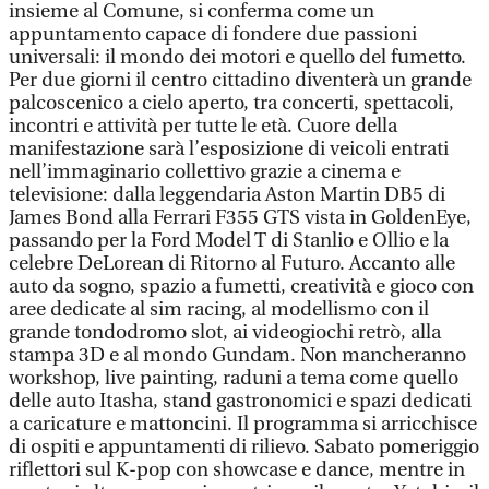
insieme al Comune, si conferma come un
appuntamento capace di fondere due passioni
universali: il mondo dei motori e quello del fumetto.
Per due giorni il centro cittadino diventerà un grande
palcoscenico a cielo aperto, tra concerti, spettacoli,
incontri e attività per tutte le età. Cuore della
manifestazione sarà l’esposizione di veicoli entrati
nell’immaginario collettivo grazie a cinema e
televisione: dalla leggendaria Aston Martin DB5 di
James Bond alla Ferrari F355 GTS vista in GoldenEye,
passando per la Ford Model T di Stanlio e Ollio e la
celebre DeLorean di Ritorno al Futuro. Accanto alle
auto da sogno, spazio a fumetti, creatività e gioco con
aree dedicate al sim racing, al modellismo con il
grande tondodromo slot, ai videogiochi retrò, alla
stampa 3D e al mondo Gundam. Non mancheranno
workshop, live painting, raduni a tema come quello
delle auto Itasha, stand gastronomici e spazi dedicati
a caricature e mattoncini. Il programma si arricchisce
di ospiti e appuntamenti di rilievo. Sabato pomeriggio
riflettori sul K-pop con showcase e dance, mentre in