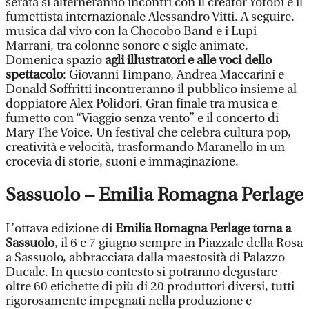
serata si alterneranno incontri con il creator Yotobi e il
fumettista internazionale Alessandro Vitti. A seguire,
musica dal vivo con la Chocobo Band e i Lupi
Marrani, tra colonne sonore e sigle animate.
Domenica spazio
agli illustratori e alle voci dello
spettacolo
: Giovanni Timpano, Andrea Maccarini e
Donald Soffritti incontreranno il pubblico insieme al
doppiatore Alex Polidori. Gran finale tra musica e
fumetto con “Viaggio senza vento” e il concerto di
Mary The Voice. Un festival che celebra cultura pop,
creatività e velocità, trasformando Maranello in un
crocevia di storie, suoni e immaginazione.
Sassuolo – Emilia Romagna Perlage
L’ottava edizione di
Emilia Romagna Perlage torna a
Sassuolo
, il 6 e 7 giugno sempre in Piazzale della Rosa
a Sassuolo, abbracciata dalla maestosità di Palazzo
Ducale. In questo contesto si potranno degustare
oltre 60 etichette di più di 20 produttori diversi, tutti
rigorosamente impegnati nella produzione e