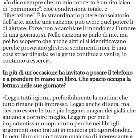
«Io dico sempre che un mio concerto è un rito laico
di “comunione”, cioè condivisione totale, e
“liberazione”. È lo straordinario potere consolatorio
dell’arte, anche una canzone può avere quel potere lì,
di aiutare. Forse non a cambiare il mondo ma l’umore
di una giornata sì. Nelle canzoni io parlo di me, ma
poi ho scoperto che anche altri ci si identificavano
perché provavano gli stessi sentimenti miei. È una
cosa straordinaria: se la gente continua a venire, io
continuo a esserci».
In più di un’occasione ha invitato a posare il telefono
e a prendere in mano un libro. Che spazio occupa la
lettura nelle sue giornate?
«Leggo tutti i giorni, preferibilmente la mattina che
tutto rimane più impresso. Leggo anche di sera, ma
devono essere letture più leggere, magari dei gialli che
aiutano a dormire meglio. Leggere per me è
importantissimo soprattutto perché nei libri gli
argomenti sono trattati in maniera più approfondita.
In ogni libro si può trovare qualcosa di interessante e