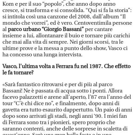
Kom e per il suo “popolo”, che anno dopo anno
cresce, si trasforma e si consolida. “Qui si fa la storia”:
si intitola così una canzone del 2008, dall’album “Il
mondo che vorrei”, ed è vero. Centoventimila persone
al
parco urbano “Giorgio Bassani”
per cantare
insieme a lui, allontanare il buio e tornare più carichi
che mai alla vita di sempre. Nei giorni scorsi, tra le
ultime prove e la messa a punto dello show, Vasco ci
ha concesso una lunga intervista.
Vasco, l’ultima volta a Ferrara fu nel 1987. Che effetto
le fa tornare?
«Sarà fantastico ritrovarsi e per di più al parco
Bassani! Ne è passata di acqua sotto i ponti. Allora
facevo palazzetti e arene all’aperto, l’87 era l’anno del
tour “C’è chi dice no”, e finalmente, dopo anni di
gavetta era tutto esaurito dappertutto. Un paio di anni
dopo sono arrivati gli stadi, negli anni ‘90. I miei fan
di Ferrara sono tra i pionieri, spero proprio che
saranno contenti, anche delle sorprese in scaletta di