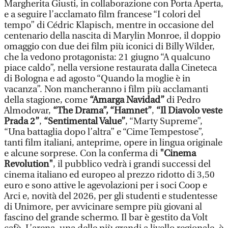
Margherita Giusti, in collaborazione con Porta Aperta,
e a seguire l’acclamato film francese “I colori del
tempo” di Cédric Klapisch, mentre in occasione del
centenario della nascita di Marylin Monroe, il doppio
omaggio con due dei film più iconici di Billy Wilder,
che la vedono protagonista: 21 giugno “A qualcuno
piace caldo”, nella versione restaurata dalla Cineteca
di Bologna e ad agosto “Quando la moglie è in
vacanza”. Non mancheranno i film più acclamanti
della stagione, come
“Amarga Navidad”
di Pedro
Almodovar,
“The Drama”, “Hamnet”
,
“Il Diavolo veste
Prada 2”
,
“Sentimental Value”
, “Marty Supreme”,
“Una battaglia dopo l’altra” e “Cime Tempestose”,
tanti film italiani, anteprime, opere in lingua originale
e alcune sorprese. Con la conferma di
"Cinema
Revolution"
, il pubblico vedrà i grandi successi del
cinema italiano ed europeo al prezzo ridotto di 3,50
euro e sono attive le agevolazioni per i soci Coop e
Arci e, novità del 2026, per gli studenti e studentesse
di Unimore, per avvicinare sempre più giovani al
fascino del grande schermo. Il bar è gestito da Volt