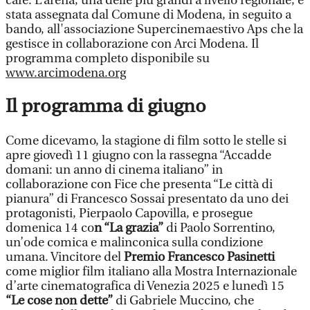
cafè. L’arena, una delle più grandi a livello regionale, è
stata assegnata dal Comune di Modena, in seguito a
bando, all'associazione Supercinemaestivo Aps che la
gestisce in collaborazione con Arci Modena. Il
programma completo disponibile su
www.arcimodena.org
Il programma di giugno
Come dicevamo, la stagione di film sotto le stelle si
apre giovedì 11 giugno con la rassegna “Accadde
domani: un anno di cinema italiano” in
collaborazione con Fice che presenta “Le città di
pianura” di Francesco Sossai presentato da uno dei
protagonisti, Pierpaolo Capovilla, e prosegue
domenica 14 co
n “La grazia”
di Paolo Sorrentino,
un’ode comica e malinconica sulla condizione
umana. Vincitore del
Premio Francesco Pasinetti
come miglior film italiano alla Mostra Internazionale
d’arte cinematografica di Venezia 2025 e lunedì 15
“Le cose non dette”
di Gabriele Muccino, che