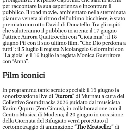
protagonisti, Pierpaolo Capovilla, che sarà in arena
per raccontare la sua esperienza e incontrare il
pubblico. Il road movie, ambientato nella sterminata
pianura veneta al ritmo dell’ultimo bicchiere, è stato
premiato con otto David di Donatello. Tra gli ospiti
che saluteranno il pubblico in arena: il 17 giugno
l’attrice Aurora Quattrocchi con “Gioia mia”; il 18
giugno Pif con il suo ultimo film, “Che Dio perdona a
tutti”; il 5 luglio il regista Nicolangelo Gelormini con
“La gioia” e il 16 luglio la regista Monica Guerritore
con “Anna”.
Film iconici
In programma tante serate speciali: il 19 giugno la
sonorizzazione live di
“Aurora”
di Murnau a cura del
Collettivo Soundtracks 2026 guidato dal musicista
Karim Qquru (Zen Circus), in collaborazione con il
Centro Musica di Modena; il 20 giugno in occasione
della Giornata del Rifugiato verrà proiettato il
cortometraggio di animazione
“The Meatseller”
di