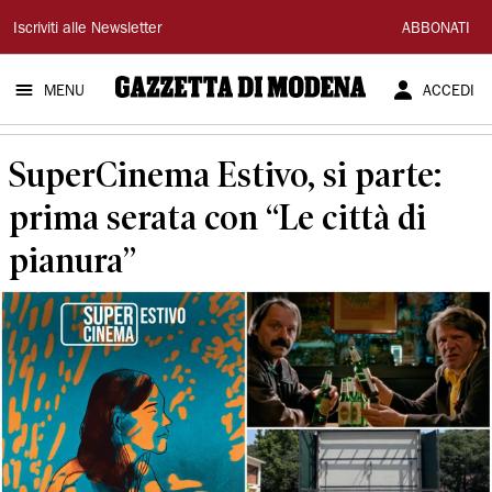
Gazzetta
Iscriviti alle Newsletter
ABBONATI
di
MENU
ACCEDI
Modena
SuperCinema Estivo, si parte:
prima serata con “Le città di
pianura”