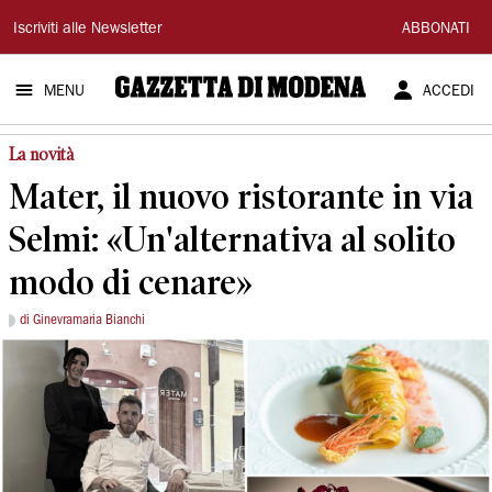
Gazzetta
Iscriviti alle Newsletter
ABBONATI
di
MENU
ACCEDI
Modena
La novità
Mater, il nuovo ristorante in via
Selmi: «Un'alternativa al solito
modo di cenare»
di Ginevramaria Bianchi