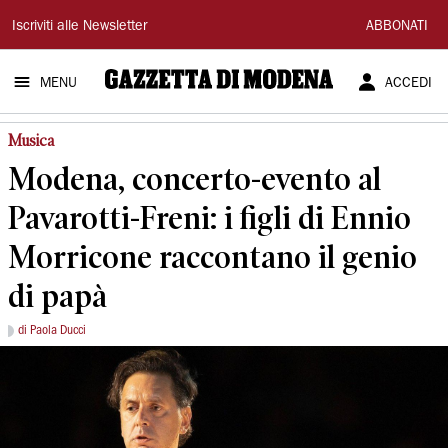
Gazzetta
Iscriviti alle Newsletter
ABBONATI
di
MENU
ACCEDI
Modena
Musica
Modena, concerto-evento al
Pavarotti-Freni: i figli di Ennio
Morricone raccontano il genio
di papà
di Paola Ducci