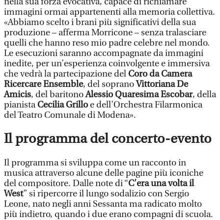
nella sua forza evocativa, capace di richiamare
immagini ormai appartenenti alla memoria collettiva.
«Abbiamo scelto i brani più significativi della sua
produzione – afferma Morricone – senza tralasciare
quelli che hanno reso mio padre celebre nel mondo.
Le esecuzioni saranno accompagnate da immagini
inedite, per un’esperienza coinvolgente e immersiva
che vedrà la partecipazione del
Coro da Camera
Ricercare Ensemble
, del soprano
Vittoriana De
Amicis
, del baritono
Alessio Quaresima Escobar
, della
pianista
Cecilia Grillo
e dell’Orchestra Filarmonica
del Teatro Comunale di Modena».
Il programma del concerto-evento
Il programma si sviluppa come un racconto in
musica attraverso alcune delle pagine più iconiche
del compositore. Dalle note di “
C’era una volta il
West
” si ripercorre il lungo sodalizio con Sergio
Leone, nato negli anni Sessanta ma radicato molto
più indietro, quando i due erano compagni di scuola.