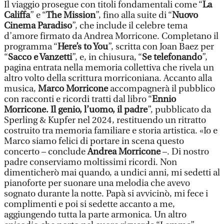
Il viaggio prosegue con titoli fondamentali come “
La
Califfa
” e “
The Mission
”, fino alla suite di “
Nuovo
Cinema Paradiso
”, che include il celebre tema
d’amore firmato da Andrea Morricone. Completano il
programma “
Here’s to You
”, scritta con Joan Baez per
“
Sacco e Vanzetti
”, e, in chiusura, “
Se telefonando
”,
pagina entrata nella memoria collettiva che rivela un
altro volto della scrittura morriconiana. Accanto alla
musica,
Marco Morricone
accompagnerà il pubblico
con racconti e ricordi tratti dal libro “
Ennio
Morricone. Il genio, l’uomo, il padre
”, pubblicato da
Sperling & Kupfer nel 2024, restituendo un ritratto
costruito tra memoria familiare e storia artistica. «Io e
Marco siamo felici di portare in scena questo
concerto – conclude
Andrea Morricone
–. Di nostro
padre conserviamo moltissimi ricordi. Non
dimenticherò mai quando, a undici anni, mi sedetti al
pianoforte per suonare una melodia che avevo
sognato durante la notte. Papà si avvicinò, mi fece i
complimenti e poi si sedette accanto a me,
aggiungendo tutta la parte armonica. Un altro