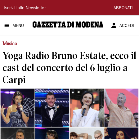
Gazzetta
Iscriviti alle Newsletter
ABBONATI
di
MENU
ACCEDI
Modena
Musica
Yoga Radio Bruno Estate, ecco il
cast del concerto del 6 luglio a
Carpi