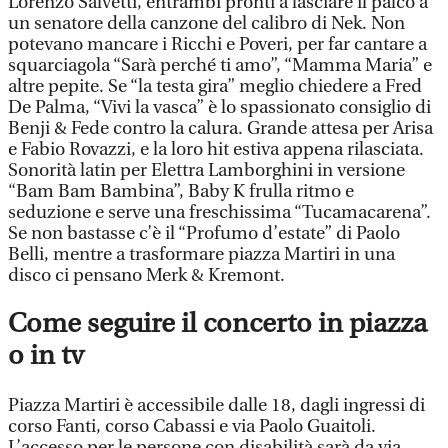
Lorenzo Salvetti, entrambi pronti a lasciare il palco a
un senatore della canzone del calibro di Nek. Non
potevano mancare i Ricchi e Poveri, per far cantare a
squarciagola “Sarà perché ti amo”, “Mamma Maria” e
altre pepite. Se “la testa gira” meglio chiedere a Fred
De Palma, “Vivi la vasca” è lo spassionato consiglio di
Benji & Fede contro la calura. Grande attesa per Arisa
e Fabio Rovazzi, e la loro hit estiva appena rilasciata.
Sonorità latin per Elettra Lamborghini in versione
“Bam Bam Bambina”, Baby K frulla ritmo e
seduzione e serve una freschissima “Tucamacarena”.
Se non bastasse c’è il “Profumo d’estate” di Paolo
Belli, mentre a trasformare piazza Martiri in una
disco ci pensano Merk & Kremont.
Come seguire il concerto in piazza
o in tv
Piazza Martiri è accessibile dalle 18, dagli ingressi di
corso Fanti, corso Cabassi e via Paolo Guaitoli.
L’accesso per le persone con disabilità sarà da via