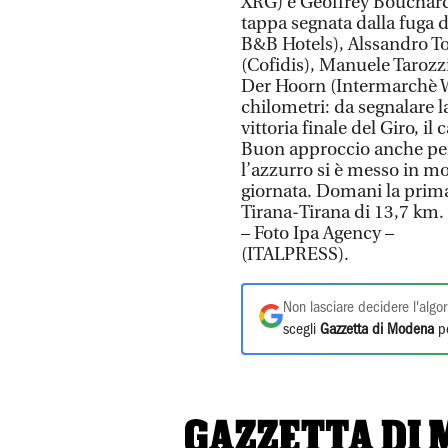
XRG) e Geoffrey Bouchard
tappa segnata dalla fuga 
B&B Hotels), Alssandro To
(Cofidis), Manuele Tarozz
Der Hoorn (Intermarchè W
chilometri: da segnalare la
vittoria finale del Giro, il
Buon approccio anche per 
l’azzurro si è messo in mos
giornata. Domani la prim
Tirana-Tirana di 13,7 km.
– Foto Ipa Agency –
(ITALPRESS).
Non lasciare decidere l'algor
scegli
Gazzetta di Modena
pe