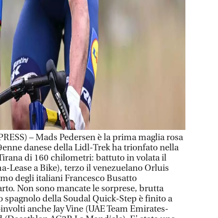
RESS) – Mads Pedersen è la prima maglia rosa
29enne danese della Lidl-Trek ha trionfato nella
rana di 160 chilometri: battuto in volata il
a-Lease a Bike), terzo il venezuelano Orluis
imo degli italiani Francesco Busatto
rto. Non sono mancate le sorprese, brutta
o spagnolo della Soudal Quick-Step è finito a
coinvolti anche Jay Vine (UAE Team Emirates-