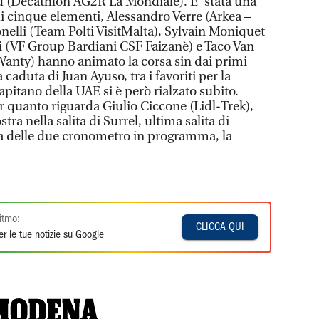
 (Decathlon AG2R La Mondiale). E’ stata una
di cinque elementi, Alessandro Verre (Arkea –
nelli (Team Polti VisitMalta), Sylvain Moniquet
i (VF Group Bardiani CSF Faizanè) e Taco Van
anty) hanno animato la corsa sin dai primi
 caduta di Juan Ayuso, tra i favoriti per la
 capitano della UAE si è però rialzato subito.
quanto riguarda Giulio Ciccone (Lidl-Trek),
tra nella salita di Surrel, ultima salita di
a delle due cronometro in programma, la
itmo:
CLICCA QUI
r le tue notizie su Google