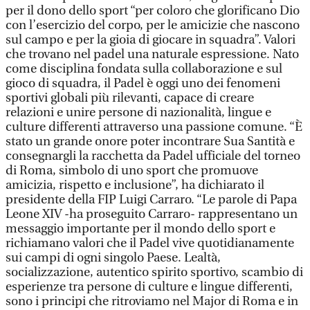
per il dono dello sport “per coloro che glorificano Dio
con l’esercizio del corpo, per le amicizie che nascono
sul campo e per la gioia di giocare in squadra”. Valori
che trovano nel padel una naturale espressione. Nato
come disciplina fondata sulla collaborazione e sul
gioco di squadra, il Padel è oggi uno dei fenomeni
sportivi globali più rilevanti, capace di creare
relazioni e unire persone di nazionalità, lingue e
culture differenti attraverso una passione comune. “È
stato un grande onore poter incontrare Sua Santità e
consegnargli la racchetta da Padel ufficiale del torneo
di Roma, simbolo di uno sport che promuove
amicizia, rispetto e inclusione”, ha dichiarato il
presidente della FIP Luigi Carraro. “Le parole di Papa
Leone XIV -ha proseguito Carraro- rappresentano un
messaggio importante per il mondo dello sport e
richiamano valori che il Padel vive quotidianamente
sui campi di ogni singolo Paese. Lealtà,
socializzazione, autentico spirito sportivo, scambio di
esperienze tra persone di culture e lingue differenti,
sono i principi che ritroviamo nel Major di Roma e in