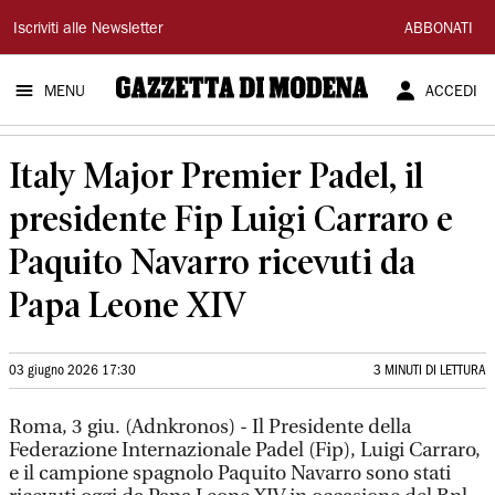
Gazzetta
Iscriviti alle Newsletter
ABBONATI
di
MENU
ACCEDI
Modena
Italy Major Premier Padel, il
presidente Fip Luigi Carraro e
Paquito Navarro ricevuti da
Papa Leone XIV
03 giugno 2026 17:30
3 MINUTI DI LETTURA
Roma, 3 giu. (Adnkronos) - Il Presidente della
Federazione Internazionale Padel (Fip), Luigi Carraro,
e il campione spagnolo Paquito Navarro sono stati