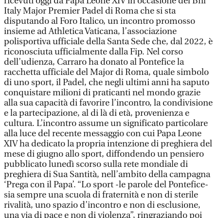
ricevuti oggi da Papa Leone XIV in occasione del Bnl
Italy Major Premier Padel di Roma che si sta
disputando al Foro Italico, un incontro promosso
insieme ad Athletica Vaticana, l’associazione
polisportiva ufficiale della Santa Sede che, dal 2022, è
riconosciuta ufficialmente dalla Fip. Nel corso
dell’udienza, Carraro ha donato al Pontefice la
racchetta ufficiale del Major di Roma, quale simbolo
di uno sport, il Padel, che negli ultimi anni ha saputo
conquistare milioni di praticanti nel mondo grazie
alla sua capacità di favorire l’incontro, la condivisione
e la partecipazione, al di là di età, provenienza e
cultura. L’incontro assume un significato particolare
alla luce del recente messaggio con cui Papa Leone
XIV ha dedicato la propria intenzione di preghiera del
mese di giugno allo sport, diffondendo un pensiero
pubblicato lunedì scorso sulla rete mondiale di
preghiera di Sua Santità, nell’ambito della campagna
‘Prega con il Papa’. “Lo sport -le parole del Pontefice-
sia sempre una scuola di fraternità e non di sterile
rivalità, uno spazio d’incontro e non di esclusione,
una via di pace e non di violenza”, ringraziando poi