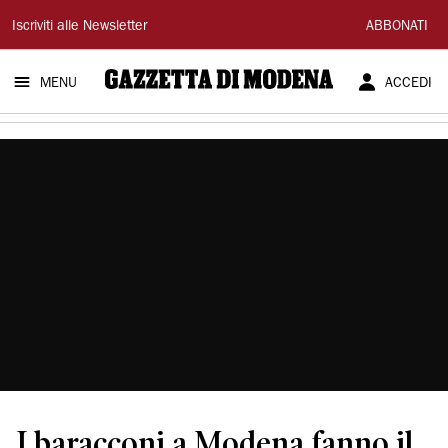
Gazzetta
Iscriviti alle Newsletter
ABBONATI
di
MENU
ACCEDI
Modena
I baracconi a Modena fanno il