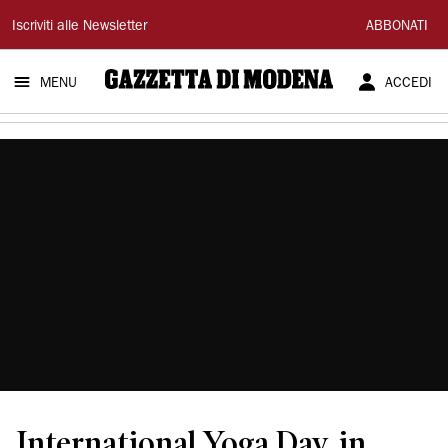
Gazzetta
Iscriviti alle Newsletter
ABBONATI
di
MENU
ACCEDI
Modena
International Yoga Day, in