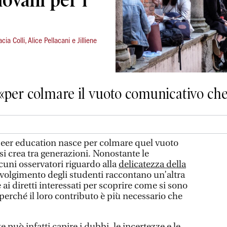
ia Colli, Alice Pellacani e Jilliene
 «per colmare il vuoto comunicativo che
eer education nasce per colmare quel vuoto
i crea tra generazioni. Nonostante le
lcuni osservatori riguardo alla
delicatezza della
involgimento degli studenti raccontano un’altra
ai diretti interessati per scoprire come si sono
 perché il loro contributo è più necessario che
 può infatti capire i dubbi, le incertezze e le