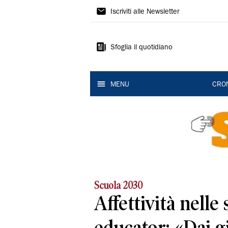
Gazzetta
Iscriviti alle Newsletter
di
Modena
Sfoglia il quotidiano
MENU
CRO
Scuola 2030
Affettività nelle 
educator: «Dai g