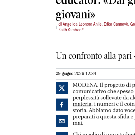
giovani»
di Angelica Leonora Anile, Erika Cannavò, Grac
Faith Yambao*
Un confronto alla pari
09 giugno 2026 12:34
MODENA. Il progetto di p
comunicativo che spesso s
perplessità sollevate da a
materia
, i numeri e il co
storia. Abbiamo dato voce 
preparati a questa sfida e
mai.
Chi meglio di uno studente