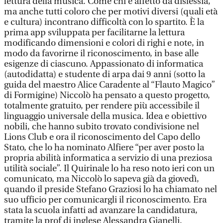
lettura della musica. Come chi è affetto da dislessia,
ma anche tutti coloro che per motivi diversi (quali età
e cultura) incontrano difficoltà con lo spartito. È la
prima app sviluppata per facilitarne la lettura
modificando dimensioni e colori di righi e note, in
modo da favorirne il riconoscimento, in base alle
esigenze di ciascuno. Appassionato di informatica
(autodidatta) e studente di arpa dai 9 anni (sotto la
guida del maestro Alice Caradente al “Flauto Magico”
di Formigine) Niccolò ha pensato a questo progetto,
totalmente gratuito, per rendere più accessibile il
linguaggio universale della musica. Idea e obiettivo
nobili, che hanno subito trovato condivisione nel
Lions Club e ora il riconoscimento del Capo dello
Stato, che lo ha nominato Alfiere “per aver posto la
propria abilità informatica a servizio di una preziosa
utilità sociale”. Il Quirinale lo ha reso noto ieri con un
comunicato, ma Niccolò lo sapeva già da giovedì,
quando il preside Stefano Graziosi lo ha chiamato nel
suo ufficio per comunicargli il riconoscimento. Era
stata la scuola infatti ad avanzare la candidatura,
tramite la prof di inglese Alessandra Gianelli.