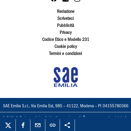
Redazione
Scriveteci
Pubblicità
Privacy
Codice Etico e Modello 231
Cookie policy
Termini e condizioni
SAE Emilia S.r.l., Via Emilia Est, 985 – 41122, Modena – PI 04155780366
I diritti delle immagini e dei testi sono riservati. È espressamente vietata la
loro riproduzione con qualsiasi mezzo e l'adattamento totale o parziale.