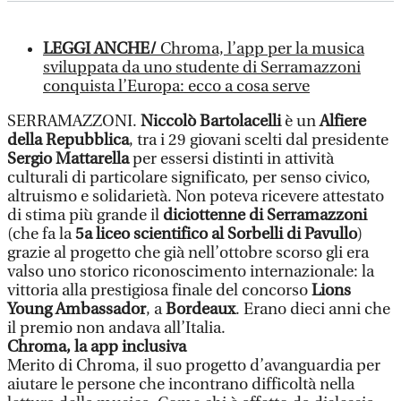
LEGGI ANCHE/
Chroma, l’app per la musica
sviluppata da uno studente di Serramazzoni
conquista l’Europa: ecco a cosa serve
SERRAMAZZONI.
Niccolò Bartolacelli
è un
Alfiere
della Repubblica
, tra i 29 giovani scelti dal presidente
Sergio Mattarella
per essersi distinti in attività
culturali di particolare significato, per senso civico,
altruismo e solidarietà. Non poteva ricevere attestato
di stima più grande il
diciottenne di Serramazzoni
(che fa la
5a liceo scientifico al Sorbelli di Pavullo
)
grazie al progetto che già nell’ottobre scorso gli era
valso uno storico riconoscimento internazionale: la
vittoria alla prestigiosa finale del concorso
Lions
Young Ambassador
, a
Bordeaux
. Erano dieci anni che
il premio non andava all’Italia.
Chroma, la app inclusiva
Merito di Chroma, il suo progetto d’avanguardia per
aiutare le persone che incontrano difficoltà nella