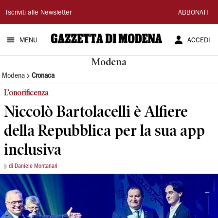
Gazzetta
Iscriviti alle Newsletter
ABBONATI
di
MENU
ACCEDI
Modena
Modena
Modena
Cronaca
L’onorificenza
Niccolò Bartolacelli è Alfiere
della Repubblica per la sua app
inclusiva
di Daniele Montanari