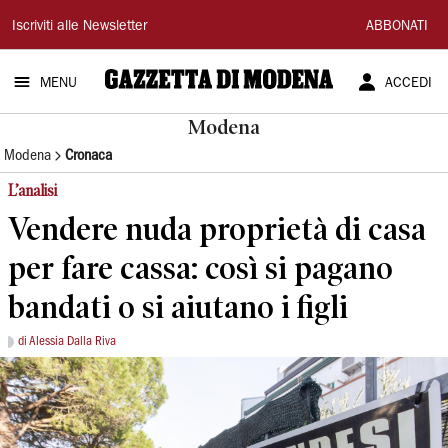
Gazzetta
Iscriviti alle Newsletter
ABBONATI
di
MENU
ACCEDI
Modena
Modena
Modena
Cronaca
L’analisi
Vendere nuda proprietà di casa
per fare cassa: così si pagano
bandati o si aiutano i figli
di Alessia Dalla Riva