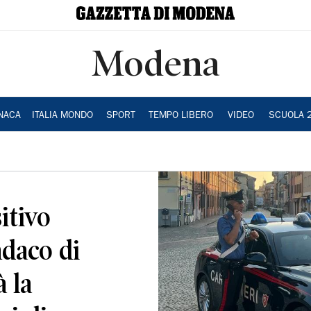
Modena
NACA
ITALIA MONDO
SPORT
TEMPO LIBERO
VIDEO
SCUOLA 
itivo
indaco di
 la