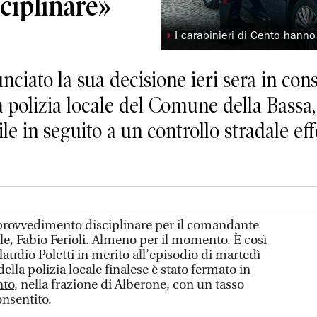
ciplinare»
◗
I carabinieri di Cento hanno
nciato la sua decisione ieri sera in con
a polizia locale del Comune della Bassa, 
le in seguito a un controllo stradale eff
rovvedimento disciplinare per il comandante
nale, Fabio Ferioli. Almeno per il momento. È così
laudio Poletti
in merito all’episodio di martedì
ella polizia locale finalese è stato
fermato in
nto
, nella frazione di Alberone, con un tasso
onsentito.