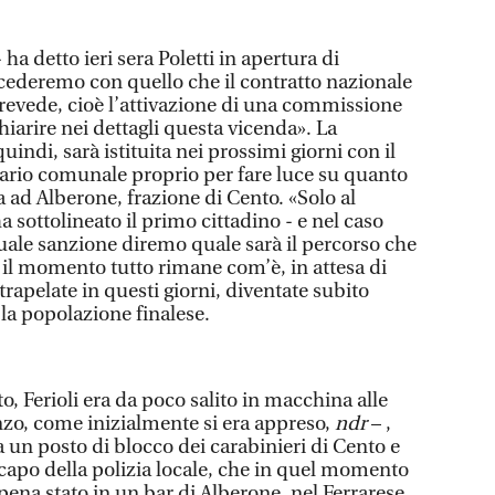
 detto ieri sera Poletti in apertura di
cederemo con quello che il contratto nazionale
revede, cioè l’attivazione di una commissione
hiarire nei dettagli questa vicenda». La
indi, sarà istituita nei prossimi giorni con il
ario comunale proprio per fare luce su quanto
 ad Alberone, frazione di Cento. «Solo al
ha sottolineato il primo cittadino - e nel caso
uale sanzione diremo quale sarà il percorso che
 il momento tutto rimane com’è, in attesa di
trapelate in questi giorni, diventate subito
 la popolazione finalese.
o, Ferioli era da poco salito in macchina alle
anzo, come inizialmente si era appreso,
ndr
– ,
 un posto di blocco dei carabinieri di Cento e
l capo della polizia locale, che in quel momento
ppena stato in un bar di Alberone, nel Ferrarese.