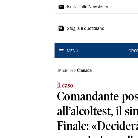
Gazzetta
Iscriviti alle Newsletter
di
Modena
Sfoglia il quotidiano
MENU
CRO
Modena
Cronaca
Il caso
Comandante pos
all’alcoltest, il s
Finale: «Deciderà