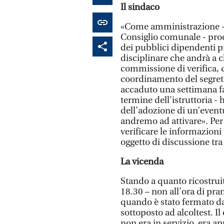
Il sindaco
«Come amministrazione - ha
Consiglio comunale - pro
dei pubblici dipendenti p
disciplinare che andrà a c
commissione di verifica, qu
coordinamento del segret
accaduto una settimana fa
termine dell’istruttoria - 
dell’adozione di un’event
andremo ad attivare». Per
verificare le informazioni 
oggetto di discussione tra
La vicenda
Stando a quanto ricostruit
18.30 – non all’ora di pr
quando è stato fermato da
sottoposto ad alcoltest. I
non era in servizio, era a