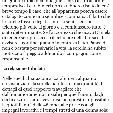
un grande ruolo nell’indagine: senza il suo allarme
tempestivo, i carabinieri non avrebbero risolto in così
breve tempo il caso, che all’apparenza poteva essere
catalogato come una semplice scomparsa. Il fatto che
le sorelle fossero legatissime, si sentissero per
telefono più volte al giorno e si confidassero tutto, è
stato determinante. Se l’accortezza che usava Daniela
di tenere sempre acceso il cellulare nella borsa e di
avvisare Leontina quando incontrava Peter Pancaldi
non è bastata per salvarle la vita, la sorella ha subito
ipotizzato il peggio additando il compagno come
responsabile.
La relazione tribolata
Nelle sue dichiarazioni ai carabinieri, alquanto
circostanziate, la sorella ha riferito una quantità di
dettagli di quel rapporto travagliato che
dall’innamoramento iniziale per quell’uomo dagli
occhi azzurrissimi aveva reso ben presto impossibile
la quotidianità della 48enne, alle prese con gli
impegni lavorativi e i tempi stretti di una donna sola: