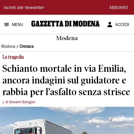
Gazzetta
Iscriviti alle Newsletter
ABBONATI
di
MENU
ACCEDI
Modena
Modena
Modena
Cronaca
La tragedia
Schianto mortale in via Emilia,
ancora indagini sul guidatore e
rabbia per l’asfalto senza strisce
di Giovanni Balugani