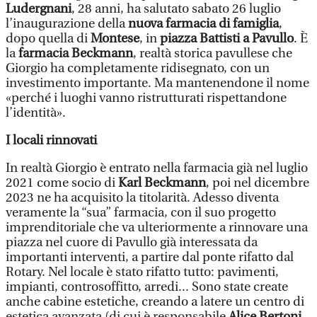
Ludergnani
, 28 anni, ha salutato sabato 26 luglio
l’inaugurazione della
nuova farmacia di famiglia
,
dopo quella di
Montese
, in
piazza Battisti a Pavullo
. È
la
farmacia Beckmann
, realtà storica pavullese che
Giorgio ha completamente ridisegnato, con un
investimento importante. Ma mantenendone il nome
«perché i luoghi vanno ristrutturati rispettandone
l’identità».
I locali rinnovati
In realtà Giorgio è entrato nella farmacia già nel luglio
2021 come socio di
Karl Beckmann
, poi nel dicembre
2023 ne ha acquisito la titolarità. Adesso diventa
veramente la “sua” farmacia, con il suo progetto
imprenditoriale che va ulteriormente a rinnovare una
piazza nel cuore di Pavullo già interessata da
importanti interventi, a partire dal ponte rifatto dal
Rotary. Nel locale è stato rifatto tutto: pavimenti,
impianti, controsoffitto, arredi... Sono state create
anche cabine estetiche, creando a latere un centro di
estetica avanzata (di cui è responsabile
Alice Bertoni
,