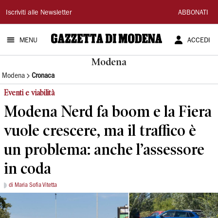
Gazzetta
Iscriviti alle Newsletter
ABBONATI
di
MENU
ACCEDI
Modena
Modena
Modena
Cronaca
Eventi e viabilità
Modena Nerd fa boom e la Fiera
vuole crescere, ma il traffico è
un problema: anche l’assessore
in coda
di Maria Sofia Vitetta