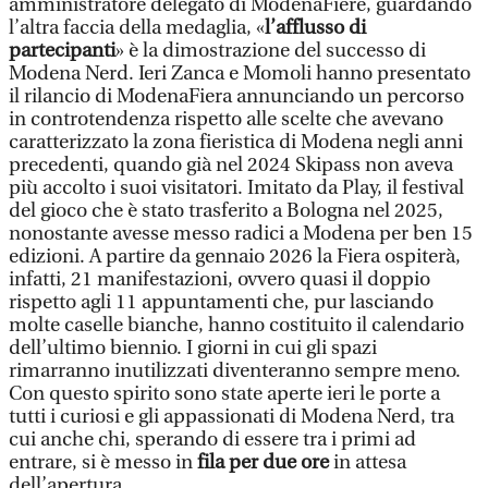
amministratore delegato di ModenaFiere, guardando
l’altra faccia della medaglia, «
l’afflusso di
partecipanti
» è la dimostrazione del successo di
Modena Nerd. Ieri Zanca e Momoli hanno presentato
il rilancio di ModenaFiera annunciando un percorso
in controtendenza rispetto alle scelte che avevano
caratterizzato la zona fieristica di Modena negli anni
precedenti, quando già nel 2024 Skipass non aveva
più accolto i suoi visitatori. Imitato da Play, il festival
del gioco che è stato trasferito a Bologna nel 2025,
nonostante avesse messo radici a Modena per ben 15
edizioni. A partire da gennaio 2026 la Fiera ospiterà,
infatti, 21 manifestazioni, ovvero quasi il doppio
rispetto agli 11 appuntamenti che, pur lasciando
molte caselle bianche, hanno costituito il calendario
dell’ultimo biennio. I giorni in cui gli spazi
rimarranno inutilizzati diventeranno sempre meno.
Con questo spirito sono state aperte ieri le porte a
tutti i curiosi e gli appassionati di Modena Nerd, tra
cui anche chi, sperando di essere tra i primi ad
entrare, si è messo in
fila per due ore
in attesa
dell’apertura.