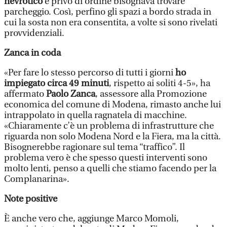
nevrotico
e privo di ordine bisognava trovare
parcheggio. Così, perfino gli spazi a bordo strada in
cui la sosta non era consentita, a volte si sono rivelati
provvidenziali.
Zanca in coda
«Per fare lo stesso percorso di tutti i giorni
ho
impiegato circa 49 minuti
, rispetto ai soliti 4-5», ha
affermato
Paolo Zanca
, assessore alla Promozione
economica del comune di Modena, rimasto anche lui
intrappolato in quella ragnatela di macchine.
«Chiaramente c’è un problema di infrastrutture che
riguarda non solo Modena Nord e la Fiera, ma la città.
Bisognerebbe ragionare sul tema “traffico”. Il
problema vero è che spesso questi interventi sono
molto lenti, penso a quelli che stiamo facendo per la
Complanarina».
Note positive
È anche vero che, aggiunge Marco Momoli,