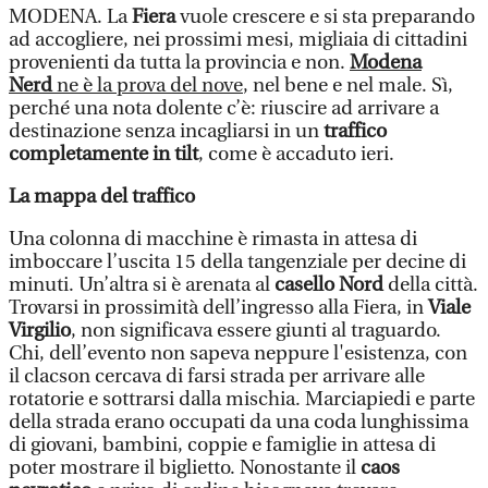
MODENA. La
Fiera
vuole crescere e si sta preparando
ad accogliere, nei prossimi mesi, migliaia di cittadini
provenienti da tutta la provincia e non.
Modena
Nerd
ne è la prova del nove
, nel bene e nel male. Sì,
perché una nota dolente c’è: riuscire ad arrivare a
destinazione senza incagliarsi in un
traffico
completamente in tilt
, come è accaduto ieri.
La mappa del traffico
Una colonna di macchine è rimasta in attesa di
imboccare l’uscita 15 della tangenziale per decine di
minuti. Un’altra si è arenata al
casello Nord
della città.
Trovarsi in prossimità dell’ingresso alla Fiera, in
Viale
Virgilio
, non significava essere giunti al traguardo.
Chi, dell’evento non sapeva neppure l'esistenza, con
il clacson cercava di farsi strada per arrivare alle
rotatorie e sottrarsi dalla mischia. Marciapiedi e parte
della strada erano occupati da una coda lunghissima
di giovani, bambini, coppie e famiglie in attesa di
poter mostrare il biglietto. Nonostante il
caos