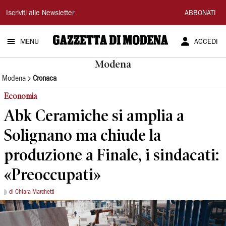
Gazzetta
Iscriviti alle Newsletter
ABBONATI
di
MENU
ACCEDI
Modena
Modena
Modena
Cronaca
Economia
Abk Ceramiche si amplia a
Solignano ma chiude la
produzione a Finale, i sindacati:
«Preoccupati»
di Chiara Marchetti