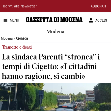
Gazzetta
Iscriviti alle Newsletter
ABBONATI
di
MENU
ACCEDI
Modena
Modena
Modena
Cronaca
Trasporto e disagi
La sindaca Parenti “stronca” i
tempi di Gigetto: «I cittadini
hanno ragione, si cambi»