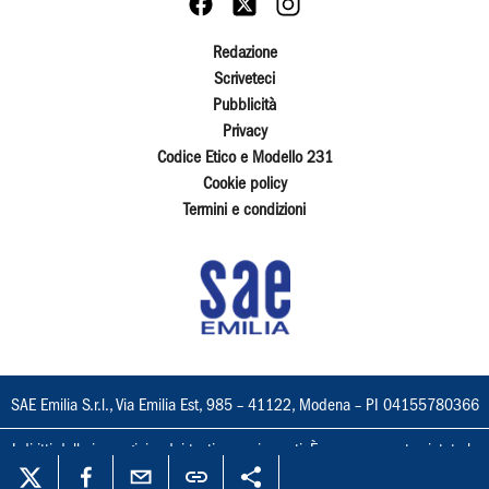
Redazione
Scriveteci
Pubblicità
Privacy
Codice Etico e Modello 231
Cookie policy
Termini e condizioni
SAE Emilia S.r.l., Via Emilia Est, 985 – 41122, Modena – PI 04155780366
I diritti delle immagini e dei testi sono riservati. È espressamente vietata la
loro riproduzione con qualsiasi mezzo e l'adattamento totale o parziale.