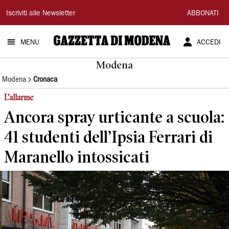
Gazzetta
Iscriviti alle Newsletter
ABBONATI
di
MENU
ACCEDI
Modena
Modena
Modena
Cronaca
L’allarme
Ancora spray urticante a scuola:
41 studenti dell’Ipsia Ferrari di
Maranello intossicati