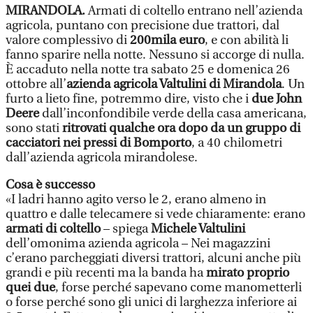
MIRANDOLA.
Armati di coltello entrano nell’azienda
agricola, puntano con precisione due trattori, dal
valore complessivo di
200mila euro
, e con abilità li
fanno sparire nella notte. Nessuno si accorge di nulla.
È accaduto nella notte tra sabato 25 e domenica 26
ottobre all’
azienda agricola Valtulini di Mirandola
. Un
furto a lieto fine, potremmo dire, visto che i
due John
Deere
dall’inconfondibile verde della casa americana,
sono stati
ritrovati qualche ora dopo da un gruppo di
cacciatori nei pressi di Bomporto
, a 40 chilometri
dall’azienda agricola mirandolese.
Cosa è successo
«I ladri hanno agito verso le 2, erano almeno in
quattro e dalle telecamere si vede chiaramente: erano
armati di coltello
– spiega
Michele Valtulini
dell’omonima azienda agricola – Nei magazzini
c’erano parcheggiati diversi trattori, alcuni anche più
grandi e più recenti ma la banda ha
mirato proprio
quei due
, forse perché sapevano come manometterli
o forse perché sono gli unici di larghezza inferiore ai