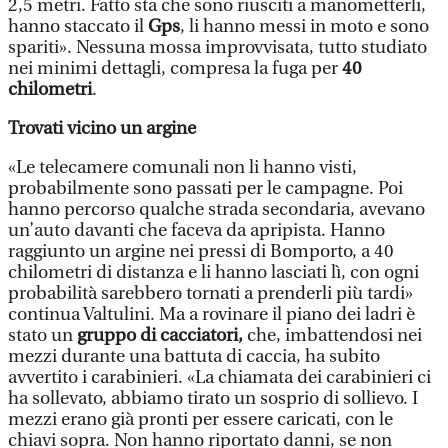
2,5 metri. Fatto sta che sono riusciti a manometterli,
hanno staccato il
Gps
, li hanno messi in moto e sono
spariti». Nessuna mossa improvvisata, tutto studiato
nei minimi dettagli, compresa la fuga per
40
chilometri
.
Trovati vicino un argine
«Le telecamere comunali non li hanno visti,
probabilmente sono passati per le campagne. Poi
hanno percorso qualche strada secondaria, avevano
un’auto davanti che faceva da apripista. Hanno
raggiunto un argine nei pressi di Bomporto, a 40
chilometri di distanza e li hanno lasciati lì, con ogni
probabilità sarebbero tornati a prenderli più tardi»
continua Valtulini. Ma a rovinare il piano dei ladri è
stato un
gruppo di cacciatori,
che, imbattendosi nei
mezzi durante una battuta di caccia, ha subito
avvertito i carabinieri. «La chiamata dei carabinieri ci
ha sollevato, abbiamo tirato un sosprio di sollievo. I
mezzi erano già pronti per essere caricati, con le
chiavi sopra. Non hanno riportato danni, se non