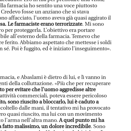
lla farmacia ho sentito una voce piuttosto
a. Credevo fosse un anziano che si stava
o affacciato, l’uomo aveva già quasi aggirato il
sa. Le farmaciste erano terrorizzate
. Mi sono
o per proteggerla. L’obiettivo era portare
ibile all’esterno della farmacia. Temevo che
 ferito. Abbiamo aspettato che mettesse i soldi
 sé. Poi è fuggito, ed è iniziato l’inseguimento».
rmacia, e Abaslami è dietro di lui, e lì vanno in
i della colluttazione. «Più che per recuperare
tto per evitare che l’uomo aggredisse altre
i attività commerciali, poteva essere pericoloso
to, sono riuscito a bloccarlo, lui è caduto a
l coltello dalle mani, il tentativo mi ha provocato
Ci ero quasi riuscito, ma lui con un movimento
to l’arma nell’altra mano.
A quel punto mi ha
ha fatto malissimo, un dolore incredibile
. Sono