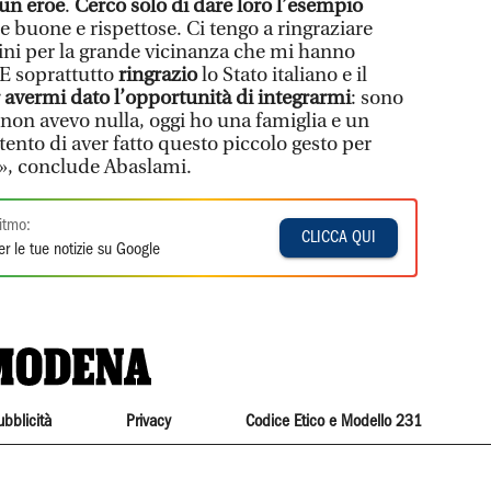
 un eroe
.
Cerco solo di dare loro l’esempio
 buone e rispettose. Ci tengo a ringraziare
dini per la grande vicinanza che mi hanno
 E soprattutto
ringrazio
lo Stato italiano e il
 avermi dato l’opportunità di integrarmi
: sono
 non avevo nulla, oggi ho una famiglia e un
ento di aver fatto questo piccolo gesto per
ni», conclude Abaslami.
itmo:
CLICCA QUI
r le tue notizie su Google
ubblicità
Privacy
Codice Etico e Modello 231