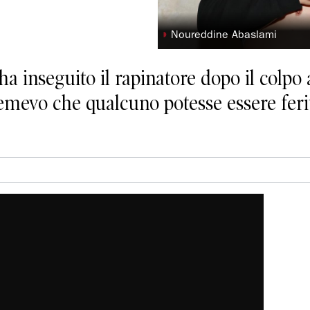
◗
Noureddine Abaslami
 inseguito il rapinatore dopo il colp
emevo che qualcuno potesse essere ferito