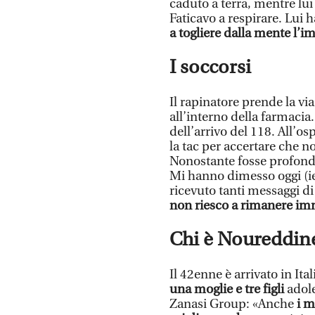
caduto a terra, mentre lui 
Faticavo a respirare. Lui h
a togliere dalla mente l’i
I soccorsi
Il rapinatore prende la v
all’interno della farmacia.
dell’arrivo del 118. All’o
la tac per accertare che no
Nonostante fosse profonda
Mi hanno dimesso oggi (ier
ricevuto tanti messaggi di
non riesco a rimanere im
Chi è Noureddin
Il 42enne è arrivato in Ita
una moglie e tre figli
adole
Zanasi Group: «Anche
i m