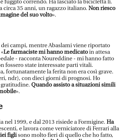
è fuggito correndo. Ha lasciato la bicicletta lì.
a circa 35 anni, un ragazzo italiano.
Non riesco
mmagine del suo volto
».
ia dei campi, mentre Abaslami viene riportato
 «
Le farmaciste mi hanno medicato
in attesa
spedale - racconta Noureddine - mi hanno fatto
n fossero state interessate parti vitali.
, fortunatamente la ferita non era così grave.
i, ndr), con dieci giorni di prognosi. Ho
 gratitudine.
Quando assisto a situazioni simili
mobile
».
e
lia nel 1999, e dal 2013 risiede a Formigine.
Ha
scenti, e lavora come verniciatore di Ferrari alla
iei figli
sono molto fieri di quello che ho fatto,