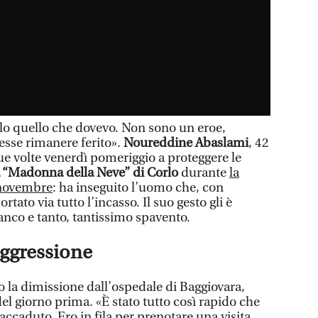
o quello che dovevo. Non sono un eroe,
sse rimanere ferito».
Noureddine Abaslami
, 42
ue volte venerdì pomeriggio a proteggere le
 “Madonna della Neve” di Corlo
durante
la
 novembre
: ha inseguito l’uomo che, con
rtato via tutto l’incasso. Il suo gesto gli è
ianco e tanto, tantissimo spavento.
aggressione
la dimissione dall’ospedale di Baggiovara,
l giorno prima. «È stato tutto così rapido che
accaduto. Ero in fila per prenotare una visita,