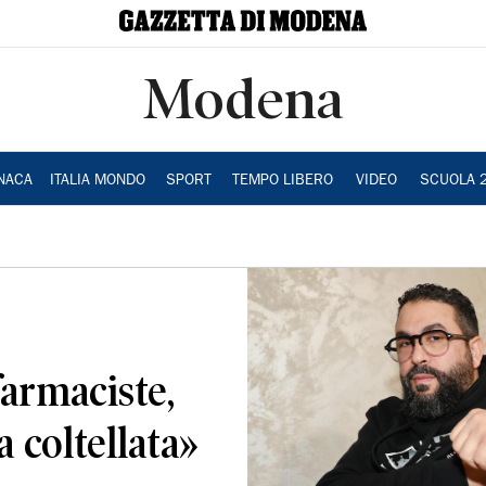
Modena
NACA
ITALIA MONDO
SPORT
TEMPO LIBERO
VIDEO
SCUOLA 
farmaciste,
a coltellata»