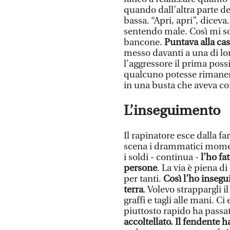
quando dall’altra parte de
bassa. “Apri, apri”, dicev
sentendo male. Così mi son
bancone.
Puntava alla cas
messo davanti a una di lor
l’aggressore il prima poss
qualcuno potesse rimanere
in una busta che aveva con
L’inseguimento
Il rapinatore esce dalla fa
scena i drammatici moment
i soldi - continua -
l’ho fa
persone
. La via è piena d
per tanti.
Così l’ho insegui
terra
. Volevo strappargli i
graffi e tagli alle mani. 
piuttosto rapido ha passa
accoltellato. Il fendente 