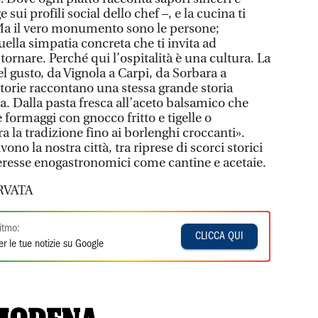
e sui profili social dello chef –, e la cucina ti
. Ma il vero monumento sono le persone;
uella simpatia concreta che ti invita ad
tornare. Perché qui l’ospitalità è una cultura. La
l gusto, da Vignola a Carpi, da Sorbara a
ttorie raccontano una stessa grande storia
a. Dalla pasta fresca all’aceto balsamico che
 formaggi con gnocco fritto e tigelle o
 la tradizione fino ai borlenghi croccanti».
vono la nostra città, tra riprese di scorci storici
nteresse enogastronomici come cantine e acetaie.
RVATA
itmo:
CLICCA QUI
r le tue notizie su Google