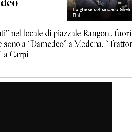
ideo
◗
Borghese col sindaco Glielm
Fini
ti” nel locale di piazzale Rangoni, fuori
ppe sono a “Damedeo” a Modena, “Trattor
” a Carpi