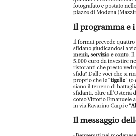
fotografato e postato nell
piazze di Modena (Mazzin
Il programma e i
Il format prevede quattro 
sfidano giudicandosi a vi
menù, servizio e conto
. I
5.000 euro da investire nel
ristoranti che presto vedre
sfida? Dalle voci che si ri
proprio che le “
tigelle
” (o
siano il terreno di battagli
sfidanti, oltre all’Osteria 
corso Vittorio Emanuele 
in via Ravarino Carpi e “
Al
Il messaggio dell
«Benvenuti nel modenese! 