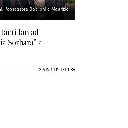
i, l'assessora Babiloni e Maurizio
 tanti fan ad
ia Sorbara” a
3 MINUTI DI LETTURA