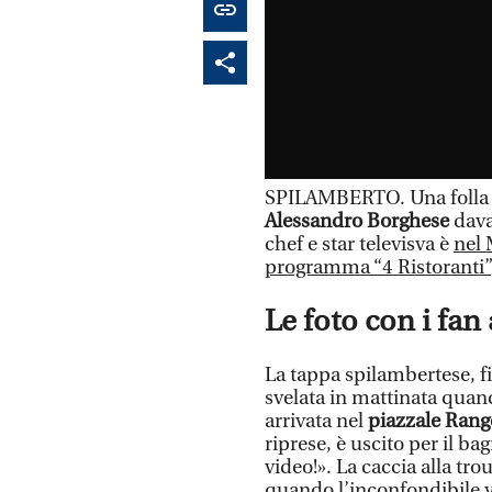
SPILAMBERTO. Una folla di
Alessandro Borghese
davan
chef e star televisva è
nel 
programma “4 Ristoranti”
Le foto con i fan
La tappa spilambertese, fi
svelata in mattinata quan
arrivata nel
piazzale Rang
riprese, è uscito per il ba
video!». La caccia alla tro
quando l’inconfondibile v