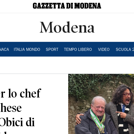
Modena
NACA
ITALIA MONDO
SPORT
TEMPO LIBERO
VIDEO
SCUOLA 
r lo chef
ghese
Obici di