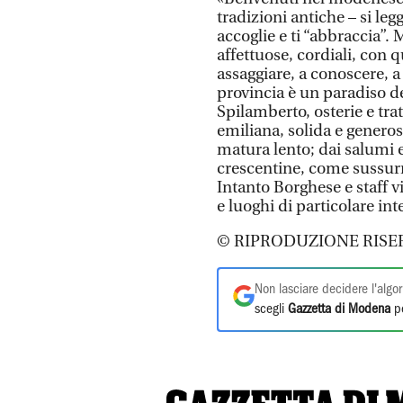
tradizioni antiche – si legg
accoglie e ti “abbraccia”
affettuose, cordiali, con q
assaggiare, a conoscere, a 
provincia è un paradiso de
Spilamberto, osterie e tra
emiliana, solida e generos
matura lento; dai salumi e
crescentine, come sussurra
Intanto Borghese e staff vi
e luoghi di particolare i
© RIPRODUZIONE RISE
Non lasciare decidere l'algor
scegli
Gazzetta di Modena
pe