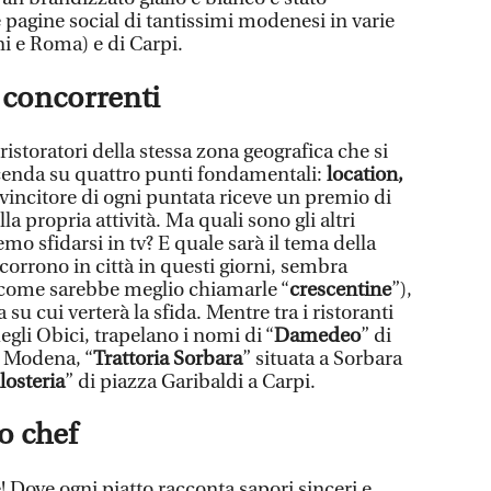
e pagine social di tantissimi modenesi in varie
i e Roma) e di Carpi.
 concorrenti
ristoratori della stessa zona geografica che si
cenda su quattro punti fondamentali:
location,
l vincitore di ogni puntata riceve un premio di
la propria attività. Ma quali sono gli altri
mo sfidarsi in tv? E quale sarà il tema della
ncorrono in città in questi giorni, sembra
 come sarebbe meglio chiamarle “
crescentine
”),
a su cui verterà la sfida. Mentre tra i ristoranti
degli Obici, trapelano i nomi di “
Damedeo
” di
a Modena, “
Trattoria Sorbara
” situata a Sorbara
losteria
” di piazza Garibaldi a Carpi.
o chef
Dove ogni piatto racconta sapori sinceri e