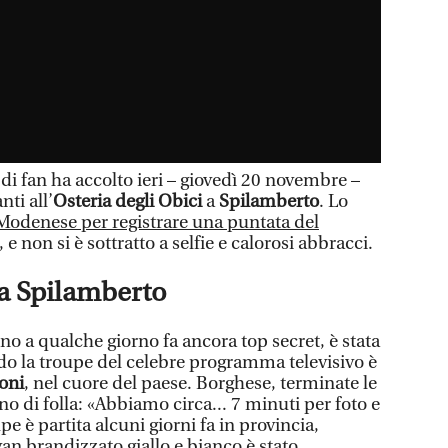
 fan ha accolto ieri – giovedì 20 novembre –
ti all’
Osteria degli Obici
a
Spilamberto
. Lo
Modenese per registrare una puntata del
, e non si è sottratto a selfie e calorosi abbracci.
 a Spilamberto
no a qualche giorno fa ancora top secret, è stata
do la troupe del celebre programma televisivo è
oni
, nel cuore del paese. Borghese, terminate le
gno di folla: «Abbiamo circa... 7 minuti per foto e
upe è partita alcuni giorni fa in provincia,
an brandizzato giallo e bianco è stato