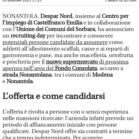
03 dicembre 2025 17:25
1 MINUTI DI LETTURA
NONANTOLA.
Despar Nord
, insieme al
Centro per
l’impiego di Castelfranco Emilia
e in collaborazione
con l’
Unione dei Comuni del Sorbara
, ha annunciato
un
recruiting day
per incontrare e conoscere
potenziali persone candidate da assumere
come
addetti all’allestimento scaffali, casse e ai reparti di
gastronomia e pane, ma anche macelleria, ortofrutta
e pescheria per il
nuovo supermercato
di prossima
aperura nell’area del
Fondo Consolata
, accanto a
strada Nonantolana
, tra i comuni di
Modena
e
Nonantola
.
L’offerta e come candidarsi
L’offerta è rivolta a persone con o senza esperienza
nelle mansioni ricercate: l’azienda infatti prevede un
periodo di affiancamento iniziale con persone
qualificate. Despar Nord offre sia contratti a termine
che a tempo indeterminato. Per scoprire