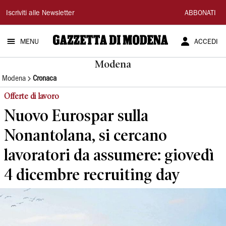
Gazzetta
Iscriviti alle Newsletter
ABBONATI
di
MENU
ACCEDI
Modena
Modena
Modena
Cronaca
Offerte di lavoro
Nuovo Eurospar sulla
Nonantolana, si cercano
lavoratori da assumere: giovedì
4 dicembre recruiting day