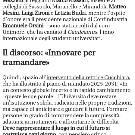
Mezzetti
al reggiano
Marco Massari
, insieme ai
colleghi di Sassuolo, Maranello e Mirandola
Matteo
Mesini
,
Luigi Zironi
e
Letizia Budri
, mentre l’ospite
d’onore era il presidente nazionale di Confindustria
Emanuele Orsini
– sono stati accolti dal coro
Unimore, che ha cantato il
Gaudeamus
, l’inno
internazionale degli studenti universitari.
Il discorso: «Innovare per
tramandare»
Quindi, spazio all’
intervento della rettrice Cucchiara
,
che ha illustrato il piano di mandato 2025-2031: «In
un contesto globale incerto e in rapido cambiamento
–queste le sue parole – l’Università deve restare
un’istituzione solida, radicata nelle proprie tradizioni,
ma capace di anticipare e guidare il futuro. Formare
persone in grado di comprendere la complessità,
adattarsi ai mutamenti e affrontarne le difficoltà.
Deve rappresentare il luogo in cui il futuro si
costruisce ogni giorno
, con pensiero critico,