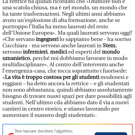
La rettrice ha quindi ricordato che «Unimore non è
una scatola chiusa, ma è nel mondo, un mondo che
ha tante trasformazioni. Negli ultimi anni abbiamo
avuto un’esplosione di alta formazione, anche se
purtroppo l’Italia ha meno laureati del resto
dell’Unione Europea». Ma quali laureati servono oggi?
«Che servano
ingegneri
lo sappiamo bene - ha sorriso
Cucchiara - ma servono anche laureati in
Stem
,
servono
infermieri
,
medici
ed esperti del
mondo
umanistico
, perché noi dobbiamo lavorare in modo
multidisciplinare». Al centro dell’intervento anche
l’emergenza-casa, che tocca soprattutto i fuorisede:
«
La vita è troppo costosa per gli studenti
modenesi e
reggiani – ha detto ancora la rettrice – e gli studentati
non sono abbastanza, quindi abbiamo assolutamente
bisogno di trovare nuovi spazi per dare possibilità agli
studenti. Nell’ultimo cda abbiamo dato il via a nuovi
cantieri in centro storico, e stiamo lavorando per
aumentare il numero degli studentati».
Non lasciare decidere l'algoritmo: