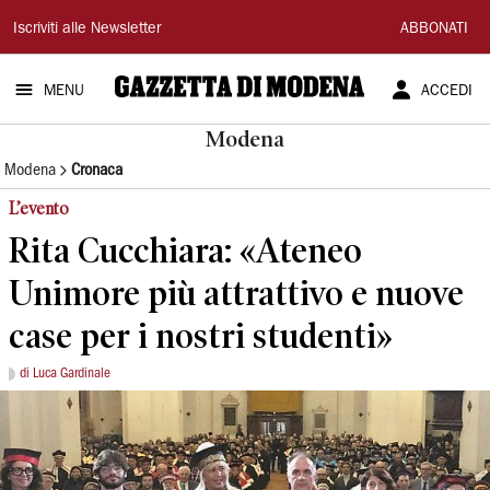
Gazzetta
Iscriviti alle Newsletter
ABBONATI
di
MENU
ACCEDI
Modena
Modena
Modena
Cronaca
L’evento
Rita Cucchiara: «Ateneo
Unimore più attrattivo e nuove
case per i nostri studenti»
di Luca Gardinale