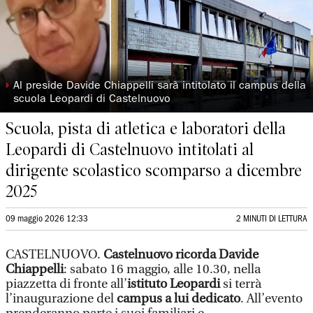
◗
Al preside Davide Chiappelli sarà intitolato il campus della
scuola Leopardi di Castelnuovo
Scuola, pista di atletica e laboratori della
Leopardi di Castelnuovo intitolati al
dirigente scolastico scomparso a dicembre
2025
09 maggio 2026 12:33
2 MINUTI DI LETTURA
CASTELNUOVO.
Castelnuovo ricorda
Davide
Chiappelli
: sabato 16 maggio, alle 10.30, nella
piazzetta di fronte all’
istituto Leopardi
si terrà
l’inaugurazione del
campus a lui dedicato
. All’evento