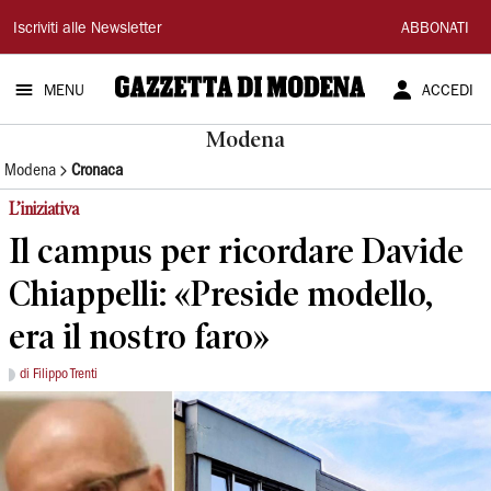
Gazzetta
Iscriviti alle Newsletter
ABBONATI
di
MENU
ACCEDI
Modena
Modena
Modena
Cronaca
L’iniziativa
Il campus per ricordare Davide
Chiappelli: «Preside modello,
era il nostro faro»
di Filippo Trenti