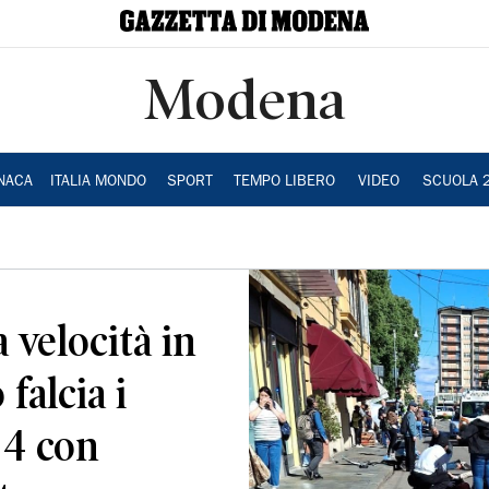
Modena
NACA
ITALIA MONDO
SPORT
TEMPO LIBERO
VIDEO
SCUOLA 
a velocità in
falcia i
, 4 con