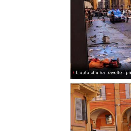
◗
L'auto che ha travolto i p