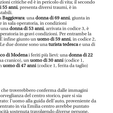
zioni critiche ed è in pericolo di vita; il secondo
 55 anni
, presenta diversi traumi, è in
tabili.
 a
Baggiovara
: una
donna di 69 anni
, giunta in
 in sala operatoria, in condizioni
; una
donna di 53 anni
, arrivata in codice 3, è
peratoria in gravi condizioni. Per entrambe la
 È infine giunto un
uomo di 59 anni
, in codice 2,
. Le due donne sono una
turista tedesca
e una di
nico di Modena
i feriti più lievi: una
donna di 22
ma cranico), un
uomo di 30 anni
(codice 1,
un
uomo di 47 anni
(codice 1, ferita da taglio)
i, che troverebbero conferma dalle immagini
orveglianza del centro storico, pare si sia
erato: l’uomo alla guida dell’auto, proveniente da
 entrato in via Emilia centro avrebbe puntato
locità sostenuta travolgendo diverse persone,