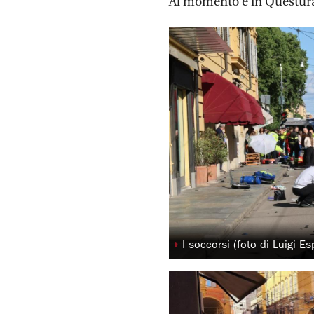
Al momento è in Questura 
◗
I soccorsi (foto di Luigi Es