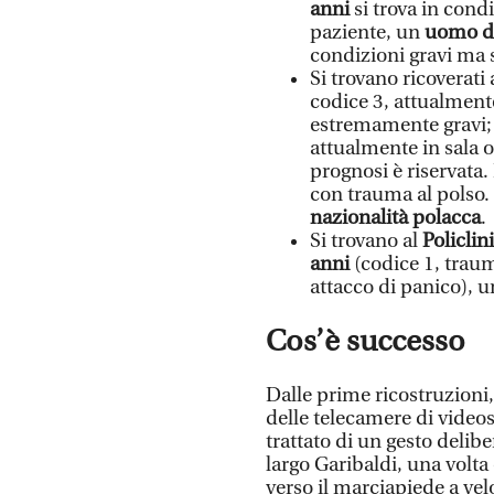
anni
si trova in condi
paziente, un
uomo di
condizioni gravi ma s
Si trovano ricoverati
codice 3, attualmente
estremamente gravi
attualmente in sala o
prognosi è riservata.
con trauma al polso
nazionalità polacca
.
Si trovano al
Policli
anni
(codice 1, trau
attacco di panico), 
Cos’è successo
Dalle prime ricostruzion
delle telecamere di videos
trattato di un gesto delib
largo Garibaldi, una volta
verso il marciapiede a ve