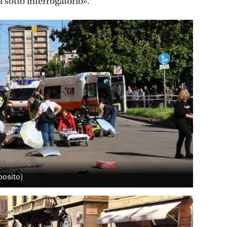
sotto interrogatorio».
posito)