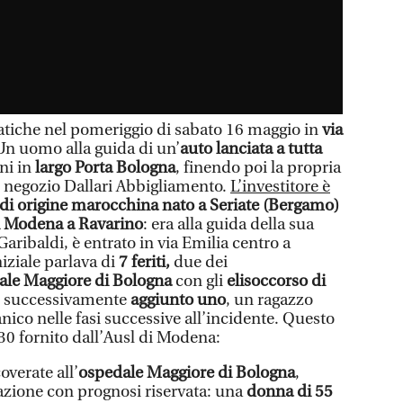
he nel pomeriggio di sabato 16 maggio in
via
Un uomo alla guida di un’
auto lanciata a tutta
ni in
largo Porta Bologna
, finendo poi la propria
el negozio Dallari Abbigliamento.
L’investitore è
di origine marocchina nato a Seriate (Bergamo)
di Modena a Ravarino
: era alla guida della sua
aribaldi, è entrato in via Emilia centro a
iniziale parlava di
7
feriti,
due dei
ale Maggiore di Bologna
con gli
elisoccorso di
 è successivamente
aggiunto uno
, un ragazzo
anico nelle fasi successive all’incidente. Questo
30 fornito dall’Ausl di Modena:
verate all’
ospedale Maggiore di Bologna
,
zione con prognosi riservata: una
donna di 55