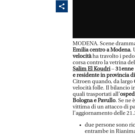
MODENA. Scene drammatic
Emilia centro a Modena
. 
velocità
ha travolto i pedo
corsa contro la vetrina d
Salim El Koudri
–
31enne 
e residente in provincia 
Citroen quando, da largo G
velocità folle. Il bilancio 
quali trasportati all’
osped
Bologna e Pavullo
. Se ne
vittima di un attacco di p
l’aggiornamento delle 21.
due persone sono rico
entrambe in Rianima